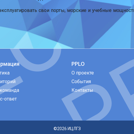
 эксплуатировать свои порты, морские и учебные мощнос
рмация
PPLO
тика
О проекте
иторий
События
команда
Контакты
с-ответ
©2026
ИЦЛГЗ