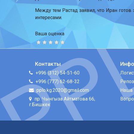
Между тем Растад заявил, что Иран готов
интересами.
Ваша оценка
Контакты
Инфо
+996 (312) 54-51-60
Логис
+996 (777) 62-68-32
Репоз
pplo.kg.2020@gmail.com
Наша 
пр. Чынгыза Айтматова 66,
Вопро
г.Бишкек