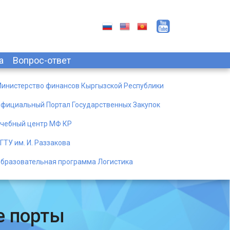
а
Вопрос-ответ
инистерство финансов Кыргызской Республики
фициальный Портал Государственных Закупок
чебный центр МФ КР
ГТУ им. И. Раззакова
бразовательная программа Логистика
е порты