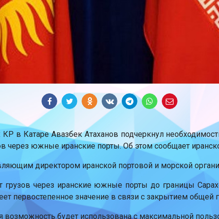
КР в Катаре Авазбек Атаханов подчеркнул необходимость
зов через южные иранские порты. Об этом сообщает иранско
равляющим директором иранской портовой и морской орга
ит грузов через иранские южные порты до границы Сара
меет первостепенное значение в связи с закрытием общей 
я возможность будет использована с максимальной пользо