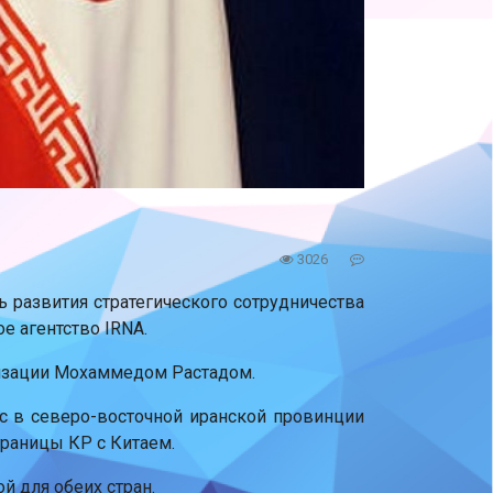
3026
 развития стратегического сотрудничества
е агентство IRNA.
низации Мохаммедом Растадом.
хс в северо-восточной иранской провинции
границы КР с Китаем.
й для обеих стран.