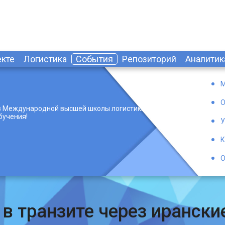
екте
Логистика
События
Репозиторий
Аналитик
М
О
 Международной высшей школы логистики с
бучения!
У
К
О
 в транзите через ирански