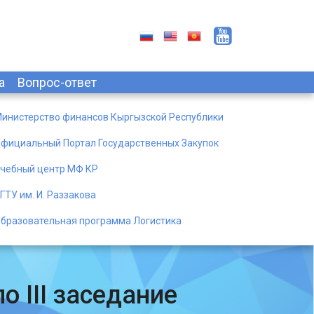
а
Вопрос-ответ
инистерство финансов Кыргызской Республики
фициальный Портал Государственных Закупок
чебный центр МФ КР
ГТУ им. И. Раззакова
бразовательная программа Логистика
 III заседание