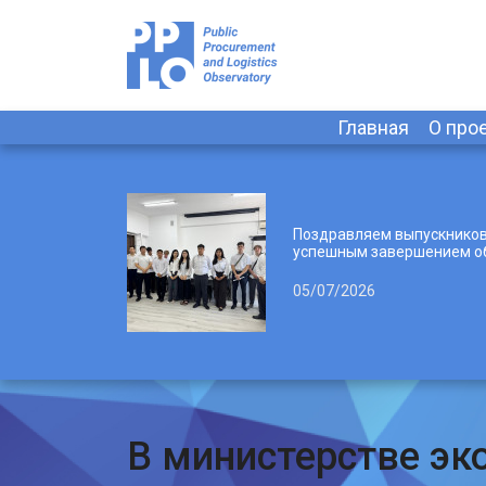
Главная
О про
Поздравляем выпускников
успешным завершением о
05/07/2026
В министерстве эк