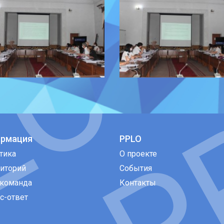
рмация
PPLO
тика
О проекте
иторий
События
команда
Контакты
с-ответ