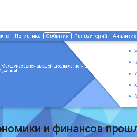
екте
Логистика
События
Репозиторий
Аналитик
М
О
 Международной высшей школы логистики с
бучения!
У
К
О
ономики и финансов прошло