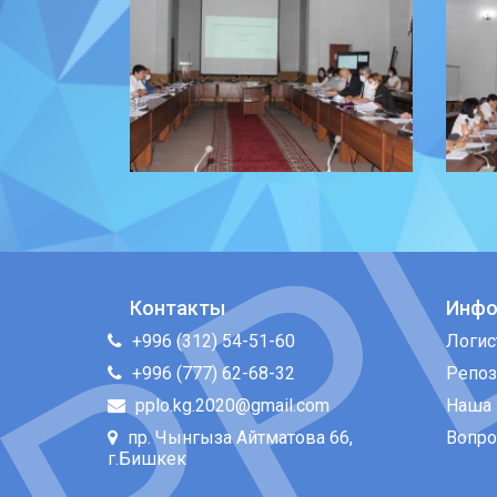
Контакты
Инфо
+996 (312) 54-51-60
Логис
+996 (777) 62-68-32
Репоз
pplo.kg.2020@gmail.com
Наша 
пр. Чынгыза Айтматова 66,
Вопро
г.Бишкек