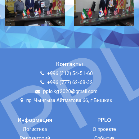
Контакты
+996 (312) 54-51-60
+996 (777) 62-68-32
pplo.kg.2020@gmail.com
пр. Чынгыза Айтматова 66, г.Бишкек
Информация
PPLO
Логистика
О проекте
Репозиторий
События