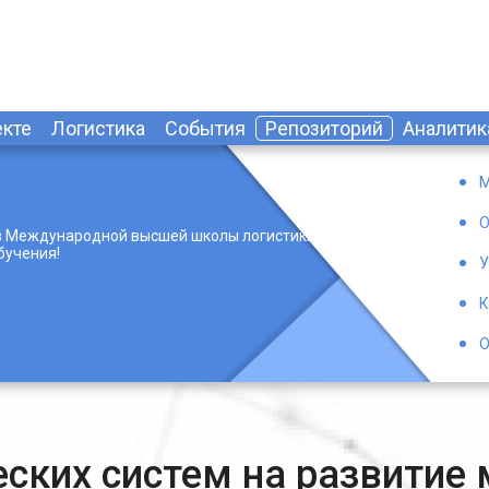
екте
Логистика
События
Репозиторий
Аналитик
М
О
 Международной высшей школы логистики с
бучения!
У
К
О
еских систем на развити