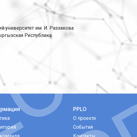
 университет им. И. Раззакова
 Кыргызская Республика
рмация
PPLO
тика
О проекте
иторий
События
команда
Контакты