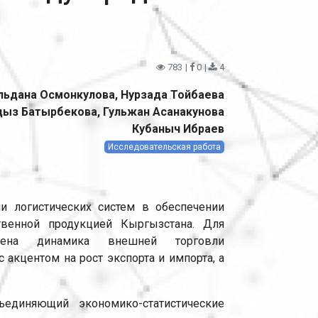
783
|
0
|
4
льдана Осмонкулова, Нурзада Тойбаева
ыз Батырбекова, Гульжан Асанакунова
Кубаныч Ибраев
Исследовательская работа
и логистических систем в обеспечении
твенной продукцией Кыргызстана. Для
чена динамика внешней торговли
с акцентом на рост экспорта и импорта, а
единяющий экономико-статистические