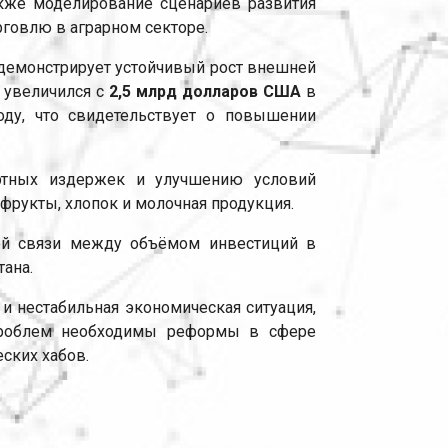
акже моделирование сценариев развития
говлю в аграрном секторе.
 демонстрирует устойчивый рост внешней
т увеличился с
2,5 млрд долларов США
в
ду, что свидетельствует о повышении
ортных издержек и улучшению условий
офрукты, хлопок и молочная продукция.
ной связи между объёмом инвестиций в
ана.
и нестабильная экономическая ситуация,
 проблем необходимы реформы в сфере
ских хабов.