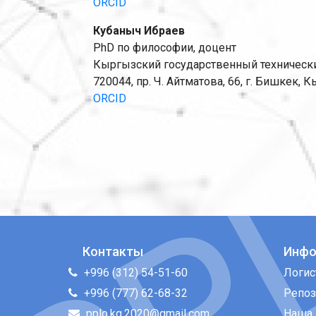
ORCID
Кубаныч Ибраев
PhD по философии, доцент
Кыргызский государственный технический
720044, пр. Ч. Айтматова, 66, г. Бишкек,
ORCID
Контакты
Инфо
+996 (312) 54-51-60
Логис
+996 (777) 62-68-32
Репоз
pplo.kg.2020@gmail.com
Наша 