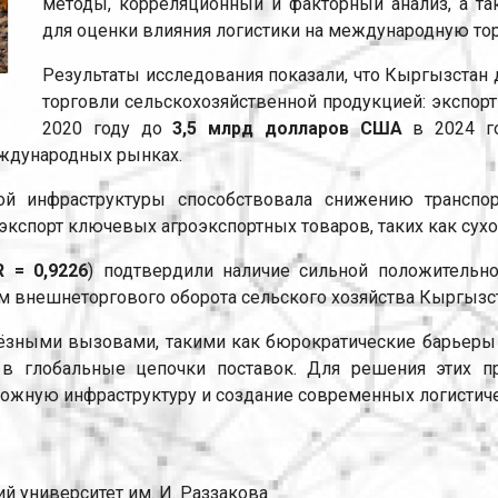
методы, корреляционный и факторный анализ, а т
для оценки влияния логистики на международную тор
Результаты исследования показали, что Кыргызстан
торговли сельскохозяйственной продукцией: экспор
2020 году до
3,5 млрд долларов США
в 2024 го
еждународных рынках.
ской инфраструктуры способствовала снижению трансп
 экспорт ключевых агроэкспортных товаров, таких как сух
R = 0,9226
) подтвердили наличие сильной положитель
м внешнеторгового оборота сельского хозяйства Кыргызст
рьёзными вызовами, такими как бюрократические барьеры 
 в глобальные цепочки поставок. Для решения этих
ожную инфраструктуру и создание современных логистиче
 университет им. И. Раззакова