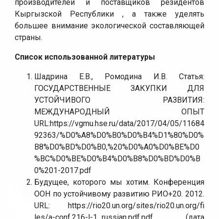
производителей и поставщиков резидентов
Кыргызской Республики , а также уделять
большее внимание экологической составляющей
страны.
Список использованной литературы
Шадрина Е.В., Ромодина И.В. Статья:
ГОСУДАРСТВЕННЫЕ ЗАКУПКИ ДЛЯ
УСТОЙЧИВОГО РАЗВИТИЯ:
МЕЖДУНАРОДНЫЙ ОПЫТ
URL:https://vgmu.hse.ru/data/2017/04/05/11684
92363/%D0%A8%D0%B0%D0%B4%D1%80%D0%
B8%D0%BD%D0%B0,%20%D0%A0%D0%BE%D0
%BC%D0%BE%D0%B4%D0%B8%D0%BD%D0%B
0%201-2017.pdf
Будущее, которого мы хотим. Конференция
ООН по устойчивому развитию РИО+20. 2012.
URL: https://rio20.un.org/sites/rio20.un.org/fi
les/a-conf.216-l-1_russian.pdf.pdf (дата