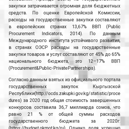
закупки затрачивается огромная доля бюджетных
средств. По оценке Европейской Комиссии,
расходы на государственные закупки составляют
в европейских странах 13,67% ВВП (Public
Procurement Indicators, 2014). По данным
Международного института устойчивого развития,
в странах ОЭСР расходы на государственные
закупки товаров и услуг составляют от 45% до 65%
национального бюджета, это 12–17% ВВП
(Procurement&Public-PrivatePartnerships).
Согласно данным взятых из официального портала
государственных закупок Кыргызской
Республики(http://ocds.zakupki.gov.kg/statistic/proce
dures) за 2020 год общая стоимость завершенных
конкурсов составила 36,7 миллиарда сомов, что
равно 21 % от общей суммы расходов
государственного бюджета за 2020г.
(https://budget.okmot.kg/ru). Однако доля успешно