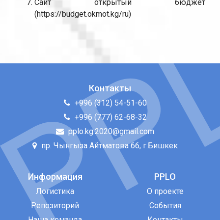
Сайт открытый бюджет
(https://budget.okmot.kg/ru)
Контакты
+996 (312) 54-51-60
+996 (777) 62-68-32
pplo.kg.2020@gmail.com
пр. Чынгыза Айтматова 66, г.Бишкек
Информация
PPLO
Логистика
О проекте
Репозиторий
События
Наша команда
Контакты