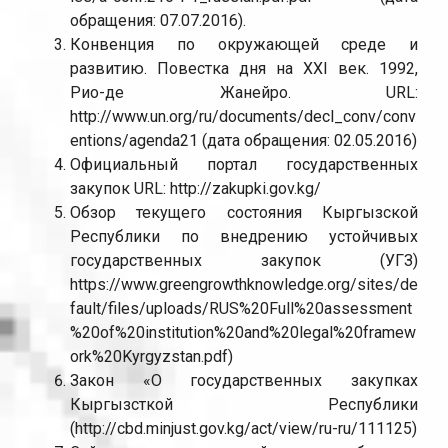
обращения: 07.07.2016).
Конвенция по окружающей среде и
развитию. Повестка дня на XXI век. 1992,
Рио-де Жанейро. URL:
http://www.un.org/ru/documents/decl_conv/conv
entions/agenda21 (дата обращения: 02.05.2016)
Официальный портал государственных
закупок URL: http://zakupki.gov.kg/
Обзор текущего состояния Кыргызской
Республики по внедрению устойчивых
государственных закупок (УГЗ)
https://www.greengrowthknowledge.org/sites/de
fault/files/uploads/RUS%20Full%20assessment
%20of%20institution%20and%20legal%20framew
ork%20Kyrgyzstan.pdf)
Закон «О государственных закупках
Кыргызсткой Республики
(http://cbd.minjust.gov.kg/act/view/ru-ru/111125)