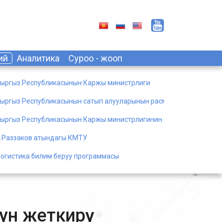
ий
Аналитика
Суроо - жооп
ыргыз Республикасынын Каржы министрлиги
ыргыз Республикасынын сатып алууларынын расмий порталы
ыргыз Республикасынын Каржы министрлигинин Окуу борбору
.Раззаков атындагы КМТУ
огистика билим беруу программасы
ун жеткирүү