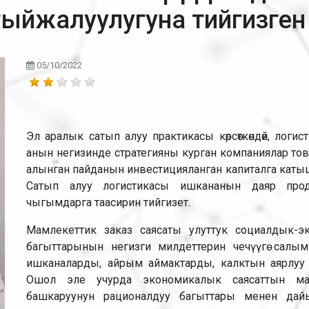
йжалуулугуна тийгизген 
05/10/2022
Эл аралык сатып алуу практикасы көрсөткөндөй, лог
анын негизинде стратегияны курган компаниялар това
алынган пайданын инвестицияланган капиталга катыш
Сатып алуу логистикасы ишкананын даяр про
чыгымдарга таасирин тийгизет.
Мамлекеттик заказ саясаты улуттук социалдык-э
багыттарынын негизги милдеттерин чечүүгө салы
ишканаларды, айрым аймактарды, калктын аярлуу ка
Ошол эле учурда экономикалык саясаттын мак
башкаруунун рационалдуу багыттары менен да