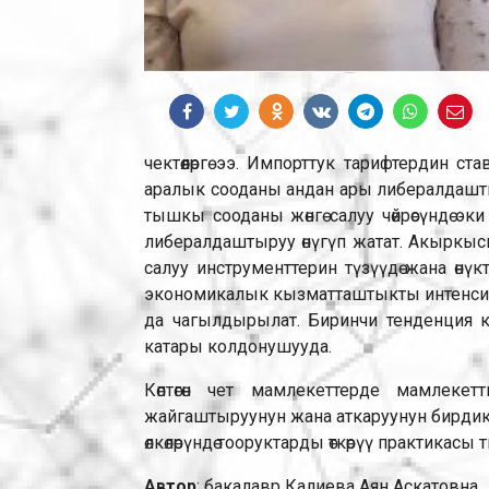
чектөөлөргө ээ. Импорттук тарифтердин ст
аралык сооданы андан ары либералдаштыр
тышкы сооданы жөнгө салуу чөйрөсүндө э
либералдаштыруу өнүгүп жатат. Акыркысы
салуу инструменттерин түзүүдө жана өн
экономикалык кызматташтыкты интенси
да чагылдырылат. Биринчи тенденция к
катары колдонушууда.
Көптөгөн чет мамлекеттерде мамлекет
жайгаштыруунун жана аткаруунун бирди
өлкөлөрүндө тооруктарды өткөрүү практика
Автор
: бакалавр Калиева Аян Аскатовна