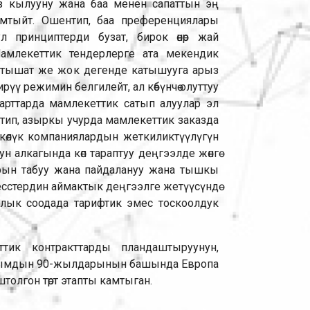
з кылууну жана баа менен сапаттын эң
тыйт. Ошентип, баа преференциялары
л принциптерди бузат, бирок өнөр жай
амлекеттик тендерлерге ата мекендик
а катышат же жок дегенде катышууга арыз
 кирүү режимин белгилейт, ал көбүнчө олуттуу
ан шарттарда мамлекеттик сатып алуулар эл
нтип, азыркы учурда мамлекеттик заказда
өлкөлүк компаниялардын жеткиликтүүлүгүн
 алкагында көп тараптуу деңгээлде жөнгө
тарын табуу жана пайдалануу жана тышкы
тердин аймактык деңгээлге жетүүсүндө
алык соодада тарифтик эмес тоскоолдук
еттик контракттарды пландаштыруунун,
кылымдын 90-жылдарынын башында Европа
толгон төрт этапты камтыган.