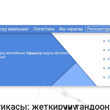
алуу маалымат
Логистика
Иш чаралар
Репозитор
К
К
 мектебинин бүтүрүүчүлөрүн окууну ийгиликтүү
ыз!
К
И
Л
касы: жеткирүүчүнү тандоон