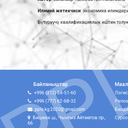
Илимий жетекчиси
: экономика илимдери
Бүтүрүүчү квалификациялык иштин толук 
Байланыштар
Маа
+996 (312) 54-51-60
Логис
+996 (777) 62-68-32
Репоз
pplo.kg.2020@gmail.com
Бизди
Бишкек ш., Чынгыз Айтматов пр.,
Суроо
66