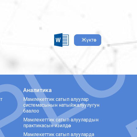
Жүктөө
Аналитика
т
Мамлекеттик сатып алуулар
системасынын натыйжалуулугун
баалоо
Мамлекеттик сатып алуулардын
практикасын изилдөө
Мамлекеттик сатып алууларда