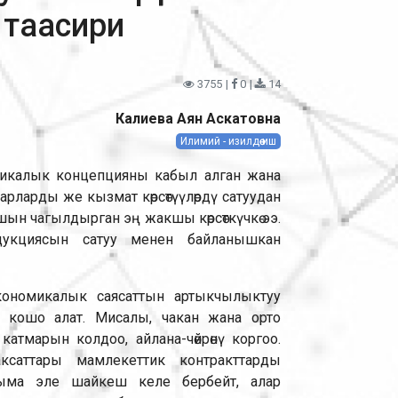
таасири
3755
|
0
|
14
Калиева Аян Аскатовна
Илимий - изилдөө иш
истикалык концепцияны кабыл алган жана
рларды же кызмат көрсөтүүлөрдү сатуудан
ын чагылдырган эң жакшы көрсөткүчкө ээ.
дукциясын сатуу менен байланышкан
кономикалык саясаттын артыкчылыктуу
м кошо алат. Мисалы, чакан жана орто
тмарын колдоо, айлана-чөйрөнү коргоо.
саттары мамлекеттик контракттарды
йыма эле шайкеш келе бербейт, алар