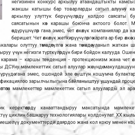
негизинен конкурс аркылуу атаандаштыкты камсы
жакшы катышы бар товарларды сатып алууну кам
аркылуу улуттук берүүчүлөрдү колдоо саясаты бу
саясатынын көз карашы боюнча актоого болот. М
өндүрүшчүлөр гана эмес, чет өлкөлүк компаниялар д
беришет. Чет өлкөлүк жеткирүүчүлөргө карата ар бир өлкө
авкалары олуттуу төмөндөтүлгөн жана төмөндөө уланып жатк
уу үчүн негизги түрткүлөрдүн бири бойдон калууда. Оше
ки карама – каршы тенденция - протекционизм жана чет 
 ДСУну мамлекеттик сатып алуулар жөнүндө макулдашуунун
үктүрүүдө гана эмес, ошондой эле өсүштүн кошумча булак
фикациялоо зарылчылыгына байланыштуу ушундай процесс
өптөгөн мамлекеттер мамлекеттик сатып алууларды эл ар
тик керектөөлөрдү канааттандыруу максатында мамлек
ктүү циклин башкаруу технологиялары колдонулат. XX 
сы тиешелүү документтерди даярдоо жана кол коюу менен кош