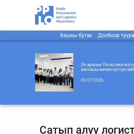
Башкы бутак
Долбоор туур
Эл аралык Логистика жогорку
аякташы менен куттуктайб
05/07/2026
Сатып алуу логисти