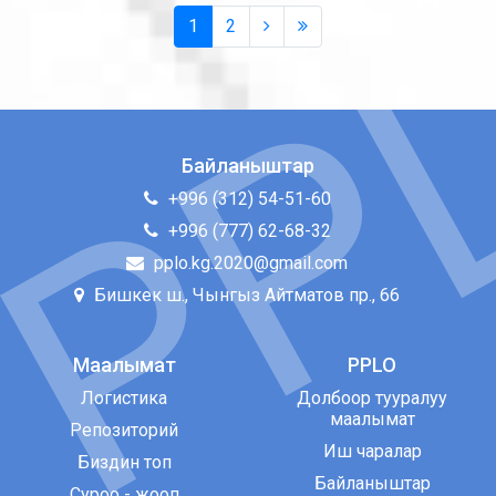
статистикалык маалыматтарды чогултуу жана
инновационной стратегии деятельности
1
2
маркетингдик изилдөө; жүргүнчүлөр агымынын пайда
коммерческого предприятия на виртуальном рынке //
болушуна жана өзгөрүшүнө таасир этиши мүмкүн болгон
Современные проблемы науки и образования. – 2013.
параметрлерди изилдөө; транспорттун бардык түрлөрүндө
– №. 2. – С. 365-365. 8. Давыдов С. В. Виртуальные
жакынкы жана узак мөөнөттөгү транспортко болгон
логистические центры в региональных транспортно-
талапты жана жүргүнчүлөрдүн жүрүм-турумун
логистических системах //Вестник транспорта. – 2003.
болжолдоо; перспективдүү жүргүнчүлөр агымын
– №. 6. – С. 34-38.
негиздөө жана эсептөө; алынган натыйжаларды талдоо
жана көйгөйлөрдү чечүү идеялары. Кайсы гана шаардын
Байланыштар
болбосун администрациясы ушул маршруттардагы
жүргүнчүлөрдү ташуунун көрсөткүчтөрүн эске албай,
+996 (312) 54-51-60
кырдаалды талдабай туруп, айрым каттамдарды
жоюуга аракет кылган жана кыла берет. Шаардык
+996 (777) 62-68-32
администрациянын мындай шашылыш чечими шаар
тургундарынын нааразычылыгын жараткан: жокко
pplo.kg.2020@gmail.com
чыгарылган каттамдардын башкалары жок
болгондуктан, жетиш үчүн бир нече унааларды
Бишкек ш., Чынгыз Айтматов пр., 66
алмаштыруу болгон муктаждык пайда болуп,
жүргүнчүлөрдүн жол кире чыгымын көтөрүп жатат. Андан
кийин, алар кайрадан ушул каттамдарды баштоого
аргасыз болушат, биздин администрация бул
Маалымат
PPLO
ийгиликсиз аракеттен канча ресурстарды жоготконун
Логистика
Долбоор тууралуу
элестетүү кыйын [3, 113 б.]. Бирок бардык өзгөрүүлөр,
күчүнө кирерден мурун, шаардын транспорттук
маалымат
Репозиторий
түйүнүнүн моделин окшоштура алган иммитациялык
Иш чаралар
чөйрөдө текшерилет деп ойлосок, анда кандайдыр бир
Биздин топ
каттам жокко чыгарылса, анын кесепеттерин алдын-
Байланыштар
ала билип алмакпыз. Эгерде биз башында коомдук
Суроо - жооп