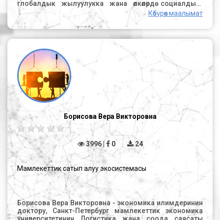
примерах организации закупок в Кыргызской
Республике. Полный текст учебного курса по ссылке:
Көбүрөк маалымат
Борисова Вера Викторовна
3996 |
0
24
Мамлекеттик сатып алуу экосистемасы
Борисова Вера Викторовна - экономика илимдеринин
доктору, Санкт-Петербург мамлекеттик экономика
университетинин Логистика жана соода саясаты