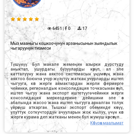
моделге өтүүнү сунуштайт. Бул ыкма географиялык
жайгашуу жана жеткирүүнүн жеткиликтүүлүгүнө
жараша тандалган, жана ал жеткирүү убактысын
кыскартып, операциялык чыгымдарды төмөндөтүүгө
жардам берет. Вячеслав логистиканын санариптик
трансформациясына өзгөчө көңүл бурат. Ал кампаларды
6451 |
0
17
башкаруунун автоматташтырылган тутумдарын (WMS)
жана ташууларды башкаруу тутумдарын (TMS)
киргизүүнү сунуштайт. Ошондой эле GPS, Big Data
жана жасалма интеллектти колдонуу аркылуу суроо-
Мыз мааныгы кошкоочунун арзанысынын зыяндылык
талапты алдын ала болжолдоп, жеткирүү
чыгаруунун тизмеси
маршруттарын оптималдаштыруу мүмкүн экенин
белгилейт. Бул санариптик ыкмалар логистиканын
дүйнөлүк багыттарын чагылдырып, атаандаштыкка
Түшүнүү: Бул макале жемеңин азырки дурстуду
жөндөмдүүлүктү арттыруунун маанилүүлүгүн көрсөтөт.
аныктап, ушурдагы бузууларды көрүп, ал эле
Презентациядагы каржылык бөлүм сунушталган
катталууну жана аяктоо системасын үңүмөтүң жана
өзгөртүүлөрдүн экономикалык жактан негиздүү экенин
аяктоо боюнча учур жүзүтүү жаткан учурларды иштеп
далилдейт. Заманбап чечимдерди киргизүү транспорт
чыгууга, көп жерги аймактардан жерли фермерге
чыгымдарын 15–20% га кыскартып, жеткирүү
чейинки, регионалдык консолидация точкасынан өтүп,
ылдамдыгын 25% га жогорулатып, кампа
иштеп чыгуу жана экспорт иштетүүгө чейинки жерги
чыгымдарын да азайтат. Инвестицияны кайтаруу мөөнөтү
консолидация меркездерине дейишини эле өз
1,5 жыл деп эсептелинген — бул долбоордун ишке
абалында жасоо жана иштеп чыгууга арналган толук
ашуусунун реалдуу экенин көрсөтөт. Жыйынтыгында
үйрөнүш аткарган. Тышкы экспорт обеминде көчүү,
автор ишке ашырууга мүмкүн болгон ачык
улуттук соткучтордун ачууларын жок кылуу, үчүн көп
сунуштарды берет: логистикалык тармакты
жерги курама деп жатканы менен бул жумуш көрсөтүлгөн
оптималдаштыруу, автоматташтырылган
маалыматты аныктаган макале. Бул курама
Көбүрөк маалымат
системаларды колдонуу жана алдын ала
уруксаттарды эле: Өлкөгө каржы бардык аныктаган
божомолдоочу алгоритмдерди колдонуу.
ачуулар үчүн көчүүнү көбөйтүүгө мүмкүндүк берүү үчүн