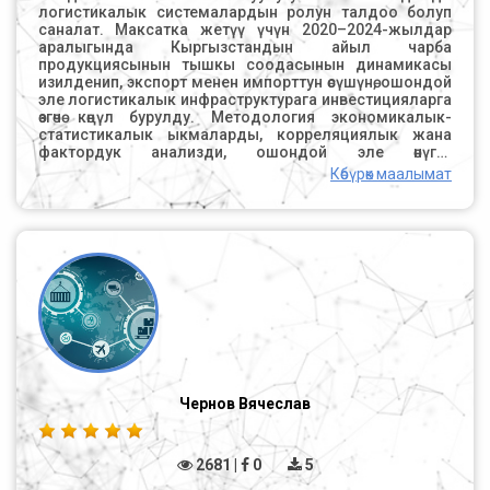
логистикалык системалардын ролун талдоо болуп
саналат. Максатка жетүү үчүн 2020–2024-жылдар
аралыгында Кыргызстандын айыл чарба
продукциясынын тышкы соодасынын динамикасы
изилденип, экспорт менен импорттун өсүшүнө, ошондой
эле логистикалык инфраструктурага инвестицияларга
өзгөчө көңүл бурулду. Методология экономикалык-
статистикалык ыкмаларды, корреляциялык жана
фактордук анализди, ошондой эле өнүгүү
сценарийлерин моделдөөнү камтыган комплекстүү
Көбүрөк маалымат
ыкмага негизделди. Изилдөөнүн жыйынтыктары
Кыргызстанда айыл чарба продукциясынын тышкы
соодасы туруктуу өсүп жатканын көрсөттү: экспорт 2020-
жылы 2,5 млрд АКШ доллары деңгээлинен 2024-
жылы 3,5 млрд АКШ доллары деңгээлине чейин өстү.
Бул продукциянын эл аралык рыноктордогу
атаандаштыкка жөндөмдүүлүгүнүн жогорулаганын
далилдейт. Транспорттук-логистикалык
инфраструктураны модернизациялоо ташуу
чыгымдарын азайтууга жана сактоо шарттарын
жакшыртууга өбөлгө түзүп, кургатылган мөмөлөр, пахта жана
сүт азыктары сыяктуу негизги агроэкспорттук
товарлардын экспортунун өсүшүнө оң таасирин
Чернов Вячеслав
тийгизди. Корреляциялык анализдин жыйынтыктары
(R = 0,9226) логистикалык инфраструктурага
инвестициялардын көлөмү менен Кыргызстандын айыл
2681 |
0
5
чарба секторунун тышкы соода жүгүртүүсүнүн
ортосунда күчтүү оң байланыш бар экенин