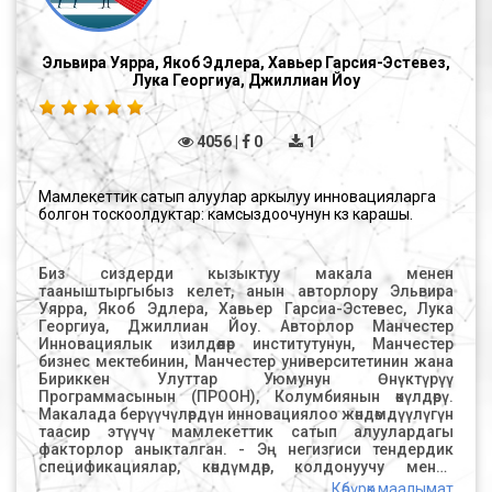
түрүн укуктук жана методологиялык жактан камсыз
кылуу, сатып алуулар боюнча адистерди
маалыматтык камсыздоо туруктуу сатып алууларды
ийгиликтүү ишке ашырууга көмөктөшүүчү факторлор
Эльвира Уярра, Якоб Эдлера, Хавьер Гарсия-Эстевез,
болуп саналат, ал эми мамлекеттик жетекчилер
Лука Георгиуа, Джиллиан Йоу
тарабынан колдоонун жоктугу маалымат жана
кесипкөйлүк сатып алуучулардын билими аларды
ишке ашырууга тоскоолдук кылат. Туруктуу сатып
4056 |
0
1
алуулар боюнча эл аралык тажрыйбанын жогоруда
келтирилген талдоосу, аларды укуктук жөнгө салуунун
мисалдары мамлекеттик заказчыларга туруктуу
сатып алуулардын маңызын түшүнүүгө, мамлекеттик
Мамлекеттик сатып алуулар аркылуу инновацияларга
сатып алууларды туруктуу өнүктүрүүнүн механизми
болгон тоскоолдуктар: камсыздоочунун көз карашы.
катары пайдалануу мүмкүнчүлүктөрүн ишке ашырууга
мүмкүндүк берет жана, балким, дагы чечкиндүү
кадамдарга түртөт. Сатып алуулар, алардын
Биз сиздерди кызыктуу макала менен
ишмердүүлүгүнө туруктуулуктун элементтерин киргизүү
тааныштыргыбыз келет, анын авторлору Эльвира
боюнча аракеттер.
Уярра, Якоб Эдлера, Хавьер Гарсиа-Эстевес, Лука
Георгиуа, Джиллиан Йоу. Авторлор Манчестер
Инновациялык изилдөөлөр институтунун, Манчестер
бизнес мектебинин, Манчестер университетинин жана
Бириккен Улуттар Уюмунун Өнүктүрүү
Программасынын (ПРООН), Колумбиянын өкүлдөрү.
Макалада берүүчүлөрдүн инновациялоо жөндөмдүүлүгүнө
таасир этүүчү мамлекеттик сатып алуулардагы
факторлор аныкталган. - Эң негизгиси тендердик
спецификациялар, көндүмдөр, колдонуучу менен
камсыздоочунун өз ара аракеттенүүсү жана
Көбүрөк маалымат