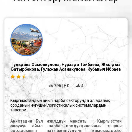
Гульдана Осмонкулова, Нурзада Тойбаева, Жылдыз
Батырбекова, Гульжан Асанакунова, Кубаныч Ибраев
796 |
0
4
Кыргызстандын айыл чарба секторунда эл аралык
сооданын өнүгүшүнө логистикалык системалардын
таасири
Аннотация Бул изилдөөнүн максаты – Кыргызстан
өлкөсүнүн айыл чарба продукциясынын тышкы
соодасынын натыйжалуулугун камсыздоодо