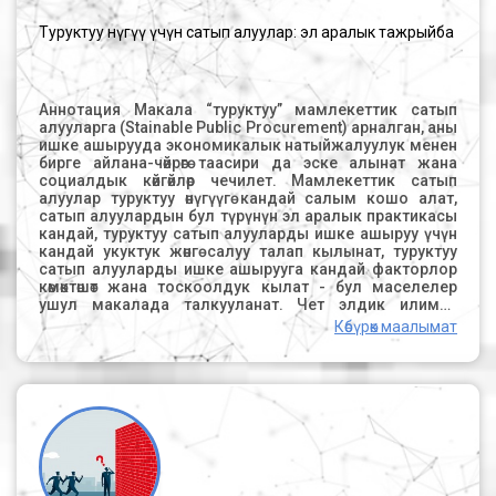
жана структуралык тобокелдиктер. Макаланы кеңири
окуу үчүн, сиз PDF файлын жүктөп алсаңыз болот.
Туруктуу өнүгүү үчүн сатып алуулар: эл аралык тажрыйба
Аннотация Макала “туруктуу” мамлекеттик сатып
алууларга (Stainable Public Procurement) арналган, аны
ишке ашырууда экономикалык натыйжалуулук менен
бирге айлана-чөйрөгө таасири да эске алынат жана
социалдык көйгөйлөр чечилет. Мамлекеттик сатып
алуулар туруктуу өнүгүүгө кандай салым кошо алат,
сатып алуулардын бул түрүнүн эл аралык практикасы
кандай, туруктуу сатып алууларды ишке ашыруу үчүн
кандай укуктук жөнгө салуу талап кылынат, туруктуу
сатып алууларды ишке ашырууга кандай факторлор
көмөктөшөт жана тоскоолдук кылат - бул маселелер
ушул макалада талкууланат. Чет элдик илимий
изилдөөлөрдү, эл аралык уюмдардын отчетторун,
Көбүрөк маалымат
ченемдик-укуктук актыларды талдоо, туруктуу сатып
алууларды колдонуу боюнча эл аралык тажрыйбаны
изилдөөнүн негизинде авторлор мамлекеттик сатып
алуулар эмне үчүн туруктуу өнүгүүгө салым кошо ала
тургандыгы жөнүндө тыянак чыгарышат. Сатып алуулар,
ошондой эле туруктуу сатып алуулар иш жүзүндө
кандайча ишке ашырылып жатканын кыскача көрсөтүп
турат. Саясий эрктин болушу, туруктуу сатып
алуулардын маңызын түшүнүү, сатып алуулардын бул