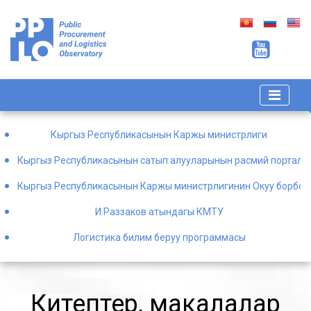
Кыргыз Республикасынын Каржы министрлиги
Кыргыз Республикасынын сатып алууларынын расмий порталы
Кыргыз Республикасынын Каржы министрлигинин Окуу борбор
И.Раззаков атындагы КМТУ
Логистика билим беруу программасы
Китептер, макалалар