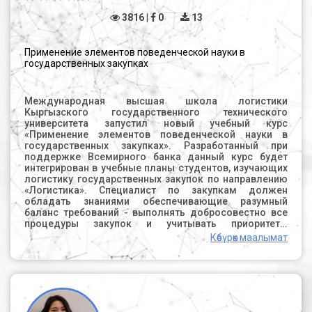
3816 |
0
13
Применение элементов поведенческой науки в
государственных закупках
Международная высшая школа логистики
Кыргызского государственного технического
университета запустил новый учебный курс
«Применение элементов поведенческой науки в
государственных закупках». Разработанный при
поддержке Всемирного банка данный курс будет
интегрирован в учебные планы студентов, изучающих
логистику государственных закупок по направлению
«Логистика». Специалист по закупкам должен
обладать знаниями обеспечивающие разумный
баланс требований - выполнять добросовестно все
процедуры закупок и учитывать приоритеты
государства. Помимо стандартного процесса
Көбүрөк маалымат
контроля и аудита, системы наказания, существуют
личностные механизмы поведения, влияющие на
принятие решений – страх совершить ошибку,
отторжение неопределенности, переоценка
негативных последствий, готовность действовать в
рамках известного и стандартного поведения. Это и