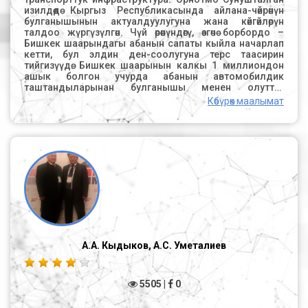
Көбүрөк маалымат
А.А. Кыдыков, А.С. Уметалиев
5505 |
0