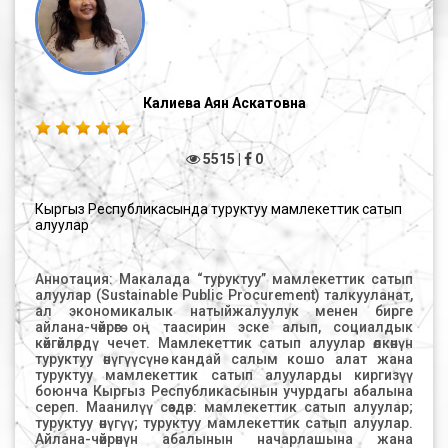
есть элементы поведенческой науки. Целью нового
учебного курса является изучение психологических
явлений, эмоций, настроений и групповых интересов в
процессе осуществления государственных закупок.
Ключевым моментом поведенческой науки является
важность учета поведения личности. Человек
рассматривается как интуитивно и разумно
Калиева Аян Аскатовна
поступающая личность. Раскрываются основные
черты поведения и факторы, которые оказывают
влияние на поведение личности. В качестве опорной
5515 |
0
точки для изложения выбрана популярная
поведенческая модель «теория перспектив».
Проводится сравнение теории перспектив со
стандартной микроэкономической моделью
Кыргыз Республикасында туруктуу мамлекеттик сатып
ожидаемой полезности. Подчеркиваются ключевые
алуулар
элементы теории перспектив – подробно с примерами
поясняется разное восприятие полезности от потерь и
выгод, и замена вероятностей наступления событий
Аннотация: Макалада “туруктуу” мамлекеттик сатып алуулар (Sustainable Public Procurement) талкууланат, ал экономикалык натыйжалуулук менен бирге айлана-чөйрөгө оң таасирин эске алып, социалдык көйгөйлөрдү чечет. Мамлекеттик сатып алуулар өлкөнүн туруктуу өнүгүүсүнө кандай салым кошо алат жана туруктуу мамлекеттик сатып алууларды киргизүү боюнча Кыргыз Республикасынын учурдагы абалына сереп. Маанилүү сөздөр: мамлекеттик сатып алуулар; туруктуу өнүгүү; туруктуу мамлекеттик сатып алуулар. Айлана-чөйрөнүн абалынын начарлашына жана глобалдык жылуулукка жана өлкөлөрдө социалдык-экономикалык чыңалуулардын күчөшүнө алып келген бир катар экологиялык көйгөйлөргө байланыштуу, атап айтканда, акыркы жылдарда COVID-19 коронавирустук пандемиядан улам, БУУда туруктуу өнүгүүнү камсыз кылуу маселеси белгиленген. 1992-жылдагы Бүткүл дүйнөлүк конференция (БУУнун Курчап турган чөйрөнү коргоо жана өнүктүрүү боюнча конвенциясы, 1992-ж.) дүйнөлүк коомчулук үчүн курч болуп калды. БУУнун маалыматы боюнча, 2020-жылы дүйнөлүк экономика 4,3% кыскарган. Вирустан улам келип чыккан кризис акыркы 90 жылдагы эң күчтүү кризис деп аталды. COVID-19 пандемиясына байланыштуу пайда болгон кырдаал адамдар менен өлкөлөрдүн ортосундагы бардык теңсиздикти көрсөттү жана дүйнө туруктуу өнүгүүгө муктаж экенин дагы бир жолу ачыктады. Туруктуу өнүгүү экономикалык туруктуулукту, айлана-чөйрөнү коргоону жана социалдык адилеттүүлүктү камсыз кылууну камтыйт (БУУнун Туруктуу өнүгүү боюнча конференциясы, 2012-ж.). Экологиялык жактан коопсуз өндүрүш, сарамжалдуу керектөө, коомдогу социалдык дисбаланстын азайышы, өнүгүп келе жаткан тармактарды жана өлкөлөрдү экономикалык жактан колдоо өлкөлөргө туруктуу өнүгүүгө багыт алууга мүмкүндүк берет. Мамлекеттердин туруктуу өнүгүү стратегиясын ишке ашыруунун натыйжалуу механизмдеринин бири мамлекеттик сатып алуулар болуп саналат. Рынокто эң ири сатып алуучу катары чыгып, саясий эркке жана бийликке ээ болгон мамлекет мамлекеттик сатып алуулар аркылуу өндүрүүчүлөргө жана керектөөчүлөргө таасирин тийгизип, туруктуу өндүрүшкө жана керектөөгө өбөлгө түзө алат. Экономикалык жана социалдык өнүгүүнүн ар кандай деңгээлдериндеги бир катар өлкөлөр экологиялык жактан таза продукцияны өндүрүүнү стимулдаштырууда, ресурстарды экинчи ирет колдонууда, чакан бизнести колдоодо, улуттук жана этникалык азчылыктардын социалдык тең укуктуулугун камсыздоо маселелерин чечүүдө, жаңы жумуш орундарын түзүүдө туруктуу сатып алууларды практикада колдонушат. жана адилеттүү сооданы стимулдаштыруу. Ошентип, мамлекеттик сатып алуулар чындап эле туруктуу өнүгүүгө өбөлгө түзөт. Кыргыз Республикасында туруктуу өнүгүү жана туруктуу мамлекеттик сатып алуулар. Туруктуу өнүгүү – бул келечек муундардын өз керектөөлөрүн канааттандыруу мүмкүнчүлүгүнө шек келтирбестен, азыркы замандын керектөөлөрүн канааттандыруучу процесс (Биздин жалпы келечегибиз, 1987). Туруктуу өнүгүү "социалдык адилеттүүлүк, айлана-чөйрөнү коргоо жана экономикалык өнүгүү сыяктуу компоненттерди камтыйт" (Weybrecht, 2010). Социалдык адилеттүүлүк өзүнө адам укуктары, тынчтык, коопсуздук, адилеттүүлүк, гендердик теңчилик, маданий көп түрдүүлүк ж.б.у.с. сыяктуу маселелерди камтыйт. Курчап турган чөйрөнү коргоо суу менен камсыздоо, энергетика, айыл чарба, биологиялык ар түрдүүлүктү колдоо, жаныбарларды, балыктарды, токойлорду ж.б. коргоону билдирет. Экономикалык өнүгүү «экономикалык өсүштүн потенциалын түшүнүү» дегенди билдирет жана жакырчылыкты кыскартуу, жоопкерчиликтүү керектөө, корпоративдик жоопкерчилик, энергияны үнөмдөө, калдыктарды сарамжалдуу башкаруу, билим берүү маселелери ж.б. (Weitbrecht, 2010). Мамлекеттик сатып алуулар туруктуу өнүгүүгө өтүүнүн натыйжалуу механизмдеринин бири боло алат. Мунун бир нече себептери бар. Биринчиден, бюджеттик каражаттардын эбегейсиз үлүшү мамлекеттик сатып алууларга жумшалат. Еврокомиссиянын маалыматы боюнча, Европа өлкөлөрүндө мамлекеттик сатып алууларга кеткен чыгымдар ИДПнын 13,67% түзөт (Мамлекеттик сатып алуулардын көрсөткүчтөрү, 2014-ж.). Туруктуу өнүктүрүү боюнча эл аралык институттун маалыматы боюнча, OECD өлкөлөрүндө товарларды жана кызмат көрсөтүүлөрдү мамлекеттик сатып алууларга чыгашалар республикалык бюджеттин 45%дан 65%га чейин түзөт, бул ИДПнын 12-17%ын түзөт (Сатып алуулар жана мамлекеттик-жеке өнөктөштүк). Кыргыз Республикасынын мамлекеттик сатып алуулардын расмий порталынан алынган маалымат боюнча (http://cds.zakupki.gov.kg/statistic/procedures) 2020-жылы аяктаган тендерлердин жалпы баасы 36,7 миллиард сомду түздү, бул барабар. 2020-жылга мамлекеттик бюджеттин чыгашаларынын жалпы көлөмүнүн 21%га чейин. (https://budget.okmot.kg/ru ). Бирок ийгиликтүү аяктаган лоттордун үлүшү болгону 54%ды түздү, бул сатып алуучу уюмдардын мамлекеттик бюджетти өздөштүрүү боюнча натыйжасыз иш алып баргандыгын айгинелейт. OECD өлкөлөрүнүн көрсөткүчтөрү менен салыштырганда, Кыргыз Республикасында товарларды жана кызмат көрсөтүүлөрдү мамлекеттик сатып алууга кеткен чыгымдар азыраак, бирок ага карабастан мамлекет өлкөдөгү товарлардын жана кызмат көрсөтүүлөрдүн эң ири кардары бойдон калууда. Мамлекет тарабынан экологиялык продуктыларга суроо-талап рынокко белги берип, жеке керектөөчүлөрдүн экологиялык жактан таза товарларды, адилеттүү соода товарларын сатып алуу «пайдалуу адатын» жайылтууга шарт түзөт. Бул өз кезегинде экологиялык жактан таза продукцияны өндүрүүгө жана социалдык жоопкерчиликтүү бизнести өнүктүрүүгө түрткү берет (Preuss, 2009). Натыйжада, мунун баары экономикалык, экологиялык жана социалдык көйгөйлөрдү чечүүгө өбөлгө түзөт. Бул иш жүзүндө кандай көрүнөт? Рынокто эң ири кардар болгон мамлекет бюджеттик мекемелерге энергияны үнөмдөөчү лампаларды гана сатып алууга токтом чыгарат, бул рынокто энергияны үнөмдөөчү лампаларга суроо-талапты жогорулатат. Чакан жана орто бизнести колдоо максатында келишимдерди түзүүдө мамлекет биринчи кезекте Кыргыз Республикасынын резиденти болгон жеткирүүчүлөргө артыкчылык бере алмак. Көбүнчө, иш жүзүндө жагдайлар EGZ порталындагы белгилүү бир чоң сынактарга Россия Федерациясынын, Казакстан Республикасынын же Кытайдын аймагында жайгашкан заводдордун өздөрү же товарлардын жана жабдуулардын эксклюзивдүү дистрибьюторлору катышканда пайда болот. Албетте, мындай учурларда бүтүмдөн түшкөн бардык пайда жана салыктар башка мамлекеттин казынасына түшөт. Жогоруда аталган өлкөлөргө келсек, бул өлкөлөрдө мамлекеттик сатып алуулар өлкөнүн резиденттери үчүн гана жеткиликтүү болгон расмий порталдарда ишке ашат. Ата мекендик продукцияны сактоо үчүн мамлекет тарабынан төмөнкүдөй жеңилдиктер каралган: ички берүүчүлөр тарабынан Кыргыз Республикасында өндүрүлгөн товарларды сатып алууда сатып алуучу уюм конкурстук табыштамаларды баалоодо сунушталган баадан 20 пайыз өлчөмүндө жеңилдиктерди берүүгө милдеттүү, эгерде берилген товарларга коопсуздукту ырастоочу зарыл сертификаттар болсо. жана продукциянын сапаты. Эгерде сатып алуулардын предмети Кыргыз Республикасынын ички подрядчылары жана чет өлкөлүк подрядчылар аткара ала турган жумуштар болсо, сатып алуучу уюм ички подрядчыларга 20 пайыз өлчөмүндө жеңилдиктерди берүүгө милдеттүү, эгерде ички подрядчы 70тен кем эмес пайдаланса. жергиликтуу эмгек ресурстарынын жана жергиликтуу сырьёлордун жана материалдардын кеминде 30 процентин. («Мамлекеттик сатып алуулар жөнүндө» 2015-жылдын 3-апрелиндеги No 72 Мыйзамынын 4-беренесинин 3, 4-пункттарына ылайык). Туруктуу өнүгүүнүн экологиялык тарабында Кыргыз Республикасы чечкиндүү реформаларга муктаж. «Кумтөр» алтын кениндеги экологиялык зыяндын ачыкка чыгышы, ошондой эле Бишкек шаарынын дүйнөнүн эң кир абасы бар шаарларынын рейтингинде биринчи орунда турганы, экологиялык компонентти өнүктүрүү үчүн артыкчылыктарды белгилөөдө да эске алынышы керектигин айкын көрсөтүп турат. мамлекет. Бүгүнкү күндө туруктуу мамлекеттик сатып алууларды киргизүү Кыргыз Республикасында гана киргизилүүдө. Кыргызстан Бириккен Улуттар Уюмунун Айлана-чөйрө боюнча программасынын Европалык бюросу (ЮНЕП) жетектеген жана Бириккен Улуттар Уюмунун Европалык Экономикалык Комиссиясы (UNECE) жана Жашыл Өнүгүү Билими менен биргеликте ишке ашырылган UNDA SPP долбоорун ишке ашыруу боюнча өлкөлөрдүн бири. Платформа (GGKP), EECCA аймагындагы айрым өлкөлөрдүн туруктуу мамлекеттик сатып алуулар чөйрөсүндө потенциалын бекемдөөгө жана бизнестин туруктуулук критерийлери менен ачык аукциондорго жооп берүү мүмкүнчүлүгүн жогорулатууга багытталган. Долбоор 2018-2021-жылдар аралыгында ишке ашырылууда. NSR-2040 документинде өлкөнүн келечегинин ушундай картинасына багытталган жана активдүү кыймыл үчүн Кыргыз Республикасынын 2023-жылга чейинки артыкчылыктуу багыттары аныкталган: Технологиялык модернизацияны стимулдаштыруу Энергияны үнөмдөөчү технологияларды модернизациялоо жана ишке киргизүү. Кайра жаралуучу энергия булактарынын катышуусун жогорулатуу. Жашыл аянттардын аянтын кеңейтүү. Калдыктарды сактоочу жайларды консервациялоо жана коопсуздукту камсыздоо Суу ресурстарын сарамжалдуу башкаруу. Таштандыларды утилдештирүү жана кайра иштетүү инфраструктурасын өнүктүрүү. Учурда Кыргыз Республикасынын Өкмөтүндө бекитүү стадиясында турган 2019-2023-жылдарга Кыргыз Республикасында “жашыл” экономиканы өнүктүрүү программасына ылайык, туруктуу мамлекеттик сатып алуулардын максаттары да белгиленген. Туруктуу мамлекеттик сатып алуулардын үлүшүн 2023-жылга чейин 30%га, 2040-жылга чейин 50%га жеткирүү максаты коюлган. Ага жетишүү үчүн төмөнкү милдеттер чечилет: 3.1. Мамлекеттик сатып алуулар чөйрөсүндөгү мыйзамдарды өркүндөтүү. Мамлекеттик сатып алуулар чөйрөсүндөгү мыйзамдарды, анын ичинде экологиялык критерийлерди, продукциянын коопсуздугун жана сапатын, анын ичинде социалдык аспектилерге талаптарды ырастаган жеткирилүүчү товарларга, аткарылган иштерге жана көрсөтүлгөн кызматтарга техникалык шарттар жана тиешелүү сертификаттар жөнүндө жоболорду өркүндөтүү. Өкмөттүн ишмердүүлүгү ЕАЭБ жана ДСУ менен көп тараптуу жана аймактык кызматташуунун алкагында туруктуу сатып алуулар жана соода саясатын ишке ашырууга көмөктөшүүгө багытталат. Туруктуу/"жашыл" товарларды жана кызмат көрсөтүүлөрдү аныктоо үчүн сатып алуучу уюмдар үчүн б
«весовыми коэффициентами», отражающими
переоценку вероятности плохих исходов и
недооценку вероятности хороших исходов. Эффекту
владения (эндаументу) посвящается часть материала
для понимания его присутствия в жизни каждого
человека. Дается пояснение таких понятий как
фрейминг и его присутствие в рациональном
поведении при проведении государственных закупок.
Преподавание данного курса базируется на
интерактивные практические работы на реальных