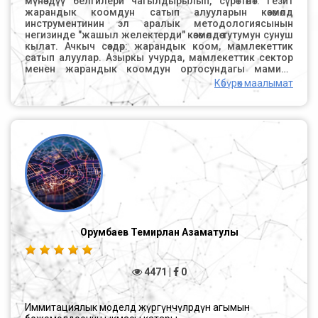
тоскоолдуктарды жеңет [3, 15 б.]. Маалымат
агымынын виртуалдык логистикалык тутумга
интеграцияланышынан улам келип чыккан кээ бир
кыйынчылыктарды белгилөөгө болот: тутумду
интеграциялоо; тутумдун функционалдуулугун этап-
этабы менен ишке ашыруу; уюмдун бардык маалымат
базаларына жеткиликтүүлүк; анализде
Көбүрөк маалымат
маалыматтарды кабылдоону колдоо үчүн
маалыматтарды визуалдаштыруу ыкмалары.
Виртуалдык логистикалык борборлорду түзүүдө төмөнкү
тоскоолдуктарды эске алуу керек: Байланыштуу
кызматтар жаатындагы атаандаштар мындай
тобокелге барбашы мүмкүн - бириккен жана
комплекстүү кызматтарды көрсөтүшөт; өнөктөштүктө
логистикалык ишмердүүлүктү өнүктүрүүнү камтыган
биргелешкен натыйжага скептикалык мамиле;
логистикалык маалымат тутумдарын туташтыруунун
мүмкүн эместиги [7, 87 б.]. 1 сүрөт. Интегралдык
тутумдагы ресурстардын иерархиялык уюштурулушу
Виртуалдык логистикалык борборду түзүүнүн негизи -
Орумбаев Темирлан Азаматулы
колдо болгон потенциалды натыйжалуу башкаруу.
Колдогу кубаттуулуктар - бул функционалдык жана
техникалык мүнөздөмөлөрү, параметрлери, иштөөгө
даярдыгы боюнча виртуалдык логистикалык тутумга
4471 |
0
киргизиле турган ресурстар. Интеграциялаштырылган
логистикалык кызматтар имараттар, машиналар,
жабдуулар, жумушчу күч сыяктуу ресурстарды
Иммитациялык моделдөө жүргүнчүлөрдүн агымын
колдонууну талап кылат. Колдо болгон