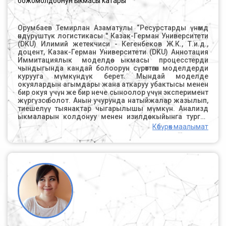
божомолдоонун ыкмасы катары
кубаттуулуктарды жеке же топтук пайдалануу
кардардын талаптарына жана канааттануу жолуна
жараша болот. Мобилдик ресурстарга унаалар,
Орумбаев Темирлан Азаматулы “Ресурстарды үнөмдөө
адамдык ресурстар жана каржы капиталы кирет. Бул
өндүрүштүк логистикасы " Казак-Герман Университети
ресурстар пландаштырылган логистикалык
(DKU) Илимий жетекчиси - Кегенбеков Ж.К., Т.и.д.,
кызматтарга ылайык, эч кандай чектөөсүз жеткиликтүү
доцент, Казак-Герман Университети (DKU) Аннотация
болушу мүмкүн. Туруктуу ресурстарга жолдор,
Иммитациялык моделдөө ыкмасы процесстерди
кампалар, өткөрүү пункттары, бекеттер, порттор,
чындыгында кандай болоорун сүрөттөгөн моделдерди
аэропорттор ж.б. кирет. Көп максаттуу логистикалык
курууга мүмкүндүк берет. Мындай моделде
борбордун концепциясын иштеп чыгууда 1-сүрөттөгүдөй
окуялардын агымдары жана аткаруу убактысы менен
иерархиялык архитектура колдонулат. Төмөнкү
бир окуя үчүн же бир нече сыноолор үчүн эксперимент
ресурстарды сорттоо колдонулат: Туруктуу
жүргүзсө болот. Анын учурунда натыйжалар жазылып,
ресурстар; Уюштуруу ресурстары; Мобилдик
тиешелүү тыянактар чыгарылышы мүмкүн. Анализдөө
ресурстар. Геоаймактар менен логистикалык
ыкмаларын колдонуу менен изилдөө кыйынга турган
кызматтардын мүнөздөмөлөрүнүн ортосундагы туруктуу
массалык тейлөө тутумдарга (МТТ) тутумдардын чоң
ресурстар аркылуу ар кандай борбордон
Көбүрөк маалымат
классы кирет. Бул иштин максаты - иммитациялык
ажыратылган жерлерге бөлүштүрүү менен байланыш
моделдөө аркылуу жүргүнчүлөрдүн агымын
трафиктин көлөмүнүн өсүшүнө алып келет. Андан
божомолдоочу көрсөткүчтөрдү алуу мүмкүнчүлүгү.
тышкары, виртуалдык логистикалык борборду
Максатка жетүү үчүн төмөнкү милдеттер коюлган:
децентралдаштыруу транспорттук чынжырларды
иммитациялык моделдөө тутумун изилдөө; моделди
оптималдаштыруу аркылуу транспорттук
курууга туура келген программалык продуктту
каттамдардын потенциалын көбөйтүүгө оң таасирин
тандоо; коомдук транспорт чөйрөсүндөгү учурдагы
тийгизет. Жыйынтыктап айтканда, көптөгөн компаниялар
абалын талдоо. Белгилүү бир окуялар МТТнин бир
көптөгөн оң аспектилерди жетекчиликке алып,
абалдан экинчи абалга өтүшүнө - арыздардын келип
атаандаштары менен өнөктөштүктө виртуалдык
түшүүсү жана аларды аткаруу таасир этет.
логистикалык борборлорду түзүшөт, жөнөкөй
Окуялардын агымы биринин артынан экинчиси
логистикалык борборлор менен келип чыккан көптөгөн
кокустан келип чыккан кокустуктардын пайда
көйгөйлөрдүн чечилишине жетишишет. Ресурстарды