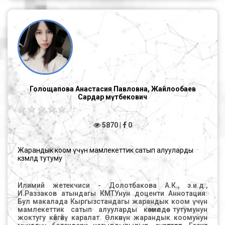
сактоо. Азыркы учурда, маалыматтык технологиялар
аркылуу көптөгөн процесстерди тутумдаштыруу жана
жөнөкөйлөтүү барган сайын кеңири жайылууда.
Корпорациялар жана ири уюмдар виртуалдык
логистиканы жакшы көрүшөт, ал секирик менен өнүгүп
жатат жана убакытты, тапшырмалардын
ылдамдыгын жана башка ушул сыяктуу көптөгөн
ресурстарды үнөмдөөгө мүмкүнчүлүк берет. Виртуалдык
логистикалык борбор сизге дистанттык режимде
иштөөгө жана тапшырмаларды аткарууга мүмкүнчүлүк
берет, жана бул дүйнө жүзү боюнча кызматкерлердин
Голощапова Анастасия Павловна, Жайлообаев
иштешине мүмкүнчүлүк берет, бул жагдай логистика
Сардар Үмүтбекович
жаатында жумуш берүүчүлөргө көмөк түзөт. Uber, Amazon,
Alibaba мисалдарын колдонсок, алар булут
платформаларында сактоо менен бардык бизнес
5870 |
0
моделдерин негиздешет, бардык эсептөөлөр булуттуу
эсептөө, Буюмдар Интернети тармактарында жана
башкаларда [1, стр. 26]. Маалыматтык-
коммуникациялык технологиялар атаандаштыкка
Жарандык коом үчүн мамлекеттик сатып алууларды
жөндөмдүүлүктү жогорулатуу үчүн бир топ кеңири
көзөмөлдөө тутуму
мүмкүнчүлүктөргө ээ, анткени башкаруу процесстерин
модернизациялоо аркылуу кардарлардын,
жөнөтүүчүлөрдүн жана бизнес өнөктөрдүн ортосунда тыгыз
Илимий жетекчиси - Долотбакова А.К., э.и.д., И.Раззаков атындагы КМТУнун доценти Аннотация: Бул макалада Кыргызстандагы жарандык коом үчүн мамлекеттик сатып алууларды көзөмөлдөө тутумунун жоктугу көйгөйү каралат. Өлкөнүн жарандык коомунун мүнөздүү белгилери чагылдырылып, сүрөттөлөт. Гезит жарандык коомдун сатып алууларын көзөмөлдөө инструментинин эл аралык методологиясынын негизинде "жашыл желектерди" көзөмөлдөө тутумун сунуш кылат. Ачкыч сөздөр: жарандык коом, мамлекеттик сатып алуулар. Азыркы учурда, мамлекеттик сектор менен жарандык коомдун ортосундагы мамиле формалдуу болууда, ал тургай конфликтке жакын. Бул түшүнүктүү, анткени мамлекеттик сатып алуулар сектору коррупциялык схемаларга көбүрөөк кабылат, бул акыр аягында мамлекеттик кызматтарды көрсөтүү сапатынын төмөндөшүнө жана коомдук товарлардын адилетсиз бөлүштүрүлүшүнө алып келет, бул Кыргыз Республикасынын экономикасына чоң таасирин тийгизет. Сабырова Г.Ж. Кыргызстандын мамлекеттик сатып алуулар жаатында болжол менен 30 миллиард сом айланып, жыл сайын ички дүң өнүмдүн 15% дан ашыгы мамлекеттик сатып алууларга жумшаларын белгилейт. Бюджеттик каражаттардын туруктуу дефицитин эске алуу менен, аларды ар дайым эффективдүү жана үнөмдүү пайдалануу актуалдуу маселе болгон жана боло берет. Демек, Кыргыз Республикасынын Өкмөтүнүн алдында турган маанилүү милдеттердин бири - мамлекеттик сатып алуулар жол-жоболорунун ачык-айкындуулугун камсыз кылуу [1]. Айрыкча, COVID-19 пандемиясы учурунда, адамдар жашоосундагы мамлекеттик сатып алуулардын ролу жөнүндө ойлоно башташты. Алар өкмөттөр жеке коргонуу каражаттарын жана өпкөнү жасалма желдетүү аппараттарын сатып алып жаткандыгын жана тез аранын ичинде COVID-19 оорулууларын дарылоо үчүн жаңы ооруканаларды куруп жатышкандыгын жана башкаларды көрүп жатышат. Жума сайын биз жаңы чуулгандуу окуялар жөнүндө окуйбуз - эбегейсиз баалар, миллиондогон долларлык келишимдерди алган жаңы фирмалар, акчалар жоголуп, тизме уланууда. Жарандык коом институтунун өнүкпөгөндүгү жана мамлекеттик структуралардын жабык экендиги, британиялык Economist Group компаниясынын The Economist Intelligence Unit тарабынан түзүлгөн демократиянын дүйнөлүк рейтинги менен тастыкталды, 2020-жылы Кыргызстан 167 мамлекеттин ичинен 107-орунду ээледи. Бир жыл мурун өлкө 101-орунда болчу. 2015-жылы World Justice Project жана Кыргызстан дүйнөдөгү өлкөлөрдүн өкмөттөрүнүн ачык-айкындуулук индексинде 102нин ичинен 64-орунду ээлеген. Мунун негизинде жарандык коом тарабынан мамлекеттик сатып алууларды контролдоо жана мониторинг жүргүзүү калктын бийликке болгон ишеним кризисинен чыгуу үчүн зарыл. Мамлекеттик сатып алуулардын ишине көз салган жана жөнгө салган калктын жоопкерчилиги жогорулап, ал кандай шартта жашай тургандыгын өзү чечет. Бул курал менен жарандык коом өлкөнүн экономикалык саясатына салым кошот. Албетте, коррупцияны толугу менен жок кылуу мүмкүн эмес, бирок коррупциялык тобокелдиктерди азайтуу - сатып алууларды көзөмөлдөгөндөрдүн алдыга койгон максаты. Мониторинг кылгандар аудитор болбосо дагы, сатып алуулар боюнча көндүмдөргө жана билимге ээ болбосо дагы, алар мамлекеттик сатып алуулардын натыйжалуулугун жогорулатууда маанилүү ролду ойношот. Бул идеялардын көпчүлүгү өкмөттүк иликтөөлөр эмес, жарандык коомдон же журналисттерден келип чыгат. Бирок, бактыга жараша, акыркы жылдары жарандар сатып алууларды көзөмөлдөөгө көбүрөөк көңүл буруп жатышат. Алар акчаларынын ачык, калыс жана натыйжалуу сарпталышын камсыздоону каалашат. Маалымат жеткиликтүү болгондо, көп нерсени жетүүгө мүмкүн, буга дүйнө жүзү боюнча жарандардын жана жарандык коомдордун жетегинде сатып алууларды көзөмөлдөөчү уюмдарынын көбөйүшү күбө. Бирок «сатып алууларды көзөмөлдөө» деген эмне? Кантип муну жакшыраак технология жана маалыматка жетүү аркылуу натыйжалуу кылса болот? Жарандарды келишимдерди кароого эмне түрткү берет? "Сатып алууларга мониторинг жүргүзүү" ыкмалары ушунчалык көп жана алардын бардыгы туура, анткени алар ар кандай контексттерде, максаттарда жана методдордо иштешет. Дүйнөдөгү белгилүү методологиялардын ичинен «Жарандык коомдун сатып алууларга мониторинг жүргүзүү инструменти» колдонулат. Бул эл аралык деңгээлде кеңири колдонулган курал жана сатып алуулардын ар бир этабында кызыл желектерди аныктоого таянат. Кызыл желектер - бул мүмкүн болгон кемчиликтердин, мыйзам бузуулардын же коррупциянын белгилери. Кызыл желекти аныктоо сөзсүз түрдө мыйзам бузуунун же коррупциялык иш-аракеттердин болушун билдирбейт, тескерисинче, мындай көрүнүштөрдүн болушу мүмкүн экендигин кошумчалаш керек. Кээде кызыл желек коррупция жөнүндө эмес, адамдык же техникалык катачылыктардан улам келип чыгышы мүмкүн. Демек, мониторинг жүргүзүүчүлөр үчүн кызыл желектерди кантип аныктоону гана эмес, аларды терең талдоо үчүн көрүлө турган чараларды, анын ичинде мамлекеттик сатып алуулар жаатындагы көзөмөлдөө жана контролдоо үчүн жооптуу органдарга кабарлоо, анти-тергөө иштерин текшерүү маанилүү, атаандаштык практикасы, кызыкчылыктардын кагылышуусу, коррупция ж.б. [2]. Мониторинг ишин жүргүзүү үчүн мамлекеттик сатып алуулар процесси 4 негизги этапка бөлүнөт: Сатып алуулар документтерин иштеп чыгуунун жана пландаштыруунун этабы; Сатып алуулар жол-жобосун баштоо баскычы; Сунуштарды баалоо жана келишим түзүү баскычы; Келишимдин аткарылышынын жана мониторингинин этабы. Ар бир этапта, кызыл желек инструментин жетектөөчү жарандык коомдун жумушчу тобунун мүчөсү тез арада мамлекеттик сатып алуулардын жол-жоболорун бузган тендерлерге сигнал бере алат. Келишим түзүү процесстериндеги мүмкүн болгон мыйзам бузууларды же натыйжасыздыктарды аныктоого жардам бере турган тобокелдик көрсөткүчтөрү, мисалы: кыска тендердик мөөнөттөр; соодагерлердин аз саны; конкурстук негизде түзүлгөн келишимдердин төмөн пайызы; өзгөртүлгөн келишимдердин жогорку пайызы; берилген сумма менен келишимдин акыркы суммасынын ортосунда чоң айырмачылыктар. Бул куралды биз аналог катары колдонсок болот. Жана демократиялык институттун деңгээлин, коррупциянын деңгээлин, ой жүгүртүү маданиятын ж.б. эске алып биз мамлекеттик сатып алууларда ушул коомдук мониторинг тутумун адаптациялай алабыз. Тутум өзү бир нече фундаменталдык компоненттердин негизинде курулган: Сатып алууларга көзөмөл жүргүзүү боюнча колдонмо (A Procurement Monitoring Guide) - колдонуучуга соттук-медициналык экспертизанын жана кызыл желектердин жардамы менен, коррупциялык тобокелдикке жол ачып, сатып алуулардын жол-жоболорун көзөмөлдөөчү деталдуу схеманы берет. Өлкөлүк-диверсификациялык принциптери (The Country-specific Monitoring Guides) - "Көзөмөлдөө боюнча колдонмону" мамлекеттик сатып алуулар тутумдарынын улуттук өзгөчөлүктөрү менен байланыштырууга мүмкүндүк берет. Мониторинг боюнча жардамчысы (The Monitoring Assistant) - интерактивдүү текшерүү тизмеси, коррупциялык тобокелдиктин «кызыл желектерин»(сигналдарын) табууну жеңилдетет. Көмөкчү материалдар (The Links Pages) - сатып алуулардын мониторингин колдоо үчүн кошумча ресурстардын жыйнагы. Окутуу мейкиндиги (The Learning Community) - кошумча интерактивдүү окутуу мейкиндиги, анда активдүү колдонуучулар (CSPM) инструментти өркүндөтүү боюнча сын-пикирлерин калтырып, коррупциялык сатып алууларды табуу тажрыйбасы менен бөлүшө алышат. Интерактивдүү окутуу курсу (The Online Training) - сатып алууларга мониторинг жүргүзүүдө куралды (CSPM) практикалык колдонууга үйрөтүү. Америкалык моделди колдонуунун артыкчылыктары - ийкемдүүлүк жана модулдуулук. Ал мониторинг жана контролдоо процесстерин түзүүнүн тутумдуу логикасын гана чагылдырбастан, колдонуучуга коррупциялык сатып алууларды издөө үчүн структуралаштырылган курал менен камсыз кылат. Бул процессте репрессия жана куугунтуктоо коркунучу бар экендигин эске алганда, Кыргызстанда жарандык коомдун өкүлү эч кандай мыйзам бузуу таппаган жерге жашыл желек орнотуп белги бергенде, "жашыл желек" тутумун колдонуу коопсуз болмок. Биздин республикада мамлекеттик органдардын коррупциянын деңгээли кыйла жогору болгондуктан, кызыл желектерди колдонуунун түздөн-түз тутуму ар дайым чыр-чатактарга жана чыңалууга алып келет. Кызыл желектери бар ачык жана сынчыл жарандык коомдун өкүлдөрү куугунтукталып, аларды мониторинг процессине мындан ары катышуудан баш тарттырабыз деп коркутушат. Мындай коркутуу аракеттери жөнүндө тез арада тиешелүү улуттук органдарга билдирүү керек болот, бул жарандар үчүн анчалык деле жагымдуу эмес. Улуттук бийлик органдарынын чечимдерине таасир этүү жана коррупциялык көрүнүштөрдүн алдын алуу жана жарандардын сөз эркиндигине жана жалпыга маалымдоо каражаттарына болгон укуктарынын сакталышын камсыз кылуу мүмкүнчүлүктөрү көбүрөөк болсо дагы, биздин өлкөдө алардын коррупциялык схемаларга тартылып кетпешине эч кандай кепилдик жок. Мониторинг процессине катышкан адамдардын же уюмдардын фамилияларын толук купуялуулукта сактоо керек, алар берген маалыматтар отчетто жалпысынан жазылат, б.а. "Жарандык коомдун, өлкөнүн өкүлдөрү көз карашы боюнча ...”. Өкмөттүн катышуусу жана катышуучулардын тизмеси бийлик менен бөлүшүлбөйт. Жана бул процессте массалык маалымдоо каражаттары активдүү катышуусу керек. Жыйынтыктап айтканда, жарандык коом институттарын тартуу жана мамлекеттик жана муниципалдык кызмат көрсөтүүлөрдү башкарууда жарандардын кызыкчылыктарын эске алуу жана алардын сапатын жогорулатуу боюнча иштердин артыкчылыктары төмөнкүлөрдү камтыйт деп айта алабыз: Кызмат көрсөтүүчү мамлекеттик жана муниципалдык органдар үчүн: жарандык сектордон келип түшкөн даттануулардын, талаш-тартыштардын пайыздык кыскаруусу (коомдук угуулар, консультациялар ж.б. мыйзамдарды сактабоо менен байланышкан), буга байланыштуу, аларды кароого жумшалган үнөмдөлгөн убакытты даттанууларга жана талаш-тартыштарга байланыштуу болбогон кыйла маанилүү көйгөйлөрдү жана милдеттерди чечүүгө жумшоого болот; алардын ишмердүүлүгүнө, дегеле кызмат көрсөтүү жаатындагы терс сыноолордун пайыздык төмөндөшү; жарандык коом тарабынан кызмат көрсөтүүлөрдүн сапатын баалоо ыйгарым укуктуу мамлекеттик органдын аларды көрсөтүүдө жоопкерчилигине таасир этет. Жарандык сектор үчүн: мамлекеттик сатып алуулар жөнүндө калктын маалымдуулугун кыйла жакшыртуу;
өнөктөштүк мамилелерди орнотот. Маалымат агымынын
өзү өндүрүш тутумундагы материалдык баалуулуктарга
параллелдүү өтөт. Маалымат агымынын интеграциясы
виртуалдык логистикалык тутумду көбөйтөт, жемиштүү
кылат жана агым процесстериндеги бардык