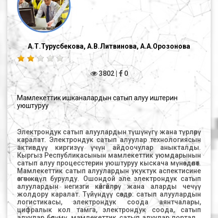
Саратовского государственного технического
университета. -2013. - Т. 2. - № 2 (71). - С. 333-336. 3.
Коновалова, Т.В. Оптимизация инвестиций
транспортно-логистическую деятельность
предприятия. / рян // Гуманитарные, социально-
экономические и общественные науки. - 2013. - №3. -
А.Т.Турусбекова, А.В.Литвинова, А.А.Орозонова
С. 208-210.
3802 |
0
Мамлекеттик ишканалардын сатып алуу иштерин
уюштуруу
Электрондук сатып алуулардын түшүнүгү жана түрлөрү
каралат. Электрондук сатып алуулар технологиясын
активдүү киргизүү үчүн айдоочулар аныкталды.
Кыргыз Республикасынын мамлекеттик уюмдарынын
сатып алуу процесстерин уюштуруу кыскача мүнөздөлөт.
Мамлекеттик сатып алуулардын укуктук аспектисине
өзгөчө көңүл бурулду. Ошондой эле электрондук сатып
алуулардын негизги көйгөйлөрү жана аларды чечүү
жолдору каралат. Түйүндүү сөздөр: сатып алуулардын
логистикасы, электрондук соода аянтчалары,
цифралык кол тамга, электрондук соода, сатып
алуулар бөлүмү, мамлекеттик сатып алуулар порталы