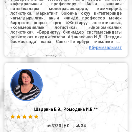
кафедрасынын профессору. Анын ишинин
натыйжалары монографияларда, коммерция,
логистика, маркетинг боюнча окуу китептеринде
чагылдырылган, анын ичинде профессор менен
бирдикте жарык көргөн «Жеткирүү логистикасы»,
«Коммерциялык логистика», «Экономикалык
логистика», «Бирдиктүү билимдер системасындагы
логистика» окуу китептери. Афанасенко И.Д. Петрдин
басмасында жана Санкт-Петербург мамлекеттик
экономика университетинин басмасында, өлкөнүн бир
Көбүрөк маалымат
катар университеттеринин диссертациялык
кеңештеринин мүчөсү, Түштүк-Россия логистика
ассоциациясынын вице-президенти. Абстракт.
Басылмада россиялык контракт системасында
санариптик технологияларды колдонуу жана
мамлекеттик сатып алуулардын экосистемасын
түзүүнүн келечеги талкууланат; мамлекеттик сатып
алуулар системасында санариптик технологияларды
колдонуунун практикалык тажрыйбасы жалпыланган.
Мамлекеттик сатып алуулардын натыйжалуулугун
жогорулатуунун экосистемалык мамилеси баса
белгиленди. Россияда мамлекеттик сатып
алуулардын экосистемасынын түзүлүшү анын бир
Шадрина Е.В., Ромодина И.В.**
нече структуралык элементтерин
реструктуризациялоо, жасалма интеллект
алгоритмдерин, блокчейн технологияларын, смарт-
3730 |
0
34
контракттарды, диалог интерфейстерин киргизүү
менен байланышкан, бул социалдык, экономикалык