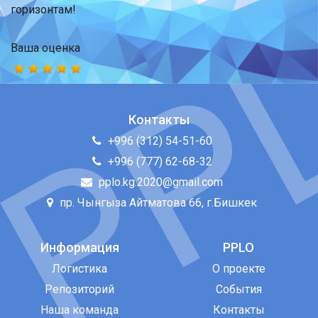
горизонтам!
Ваша оценка
Контакты
+996 (312) 54-51-60
+996 (777) 62-68-32
pplo.kg.2020@gmail.com
пр. Чынгыза Айтматова 66, г.Бишкек
Информация
PPLO
Логистика
О проекте
Репозиторий
События
Наша команда
Контакты