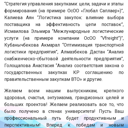
“Стратегия управления закупками: цели, задачи и этапы
формирования (на примере ОсОО «Глобал Саплаер»)”,
Калиева Аян “Логистика закупок: влияние выбора
поставщика на эффективность цепи поставок”,
Исмаилова Эльмира “Межлународные логистические
услуги (на примере компании ОсОО “Vfreight”)”,
Кубанычбекова Акмарал “Оптимизация транспортной
логистики предприятия”, Алмазбеков Дастан “Анализ
снабженческо-сбытовой деятельности предприятия”,
Голощапова Анастасия “Анализ соответствия закона о
государственных закупках КР соглашению по
правительственным закупкам ВТО» и другие.
Желаем всем нашим выпускникам, крепкого
здоровья, счастья, энтузиазма, грандиозных целей и
больших проектов! Желаем реализовать все то, что
было получено в стенах университета! Пусть Ваш
профессиональный путь будет продуктивным и
перспективным! Вперед к победам и новым