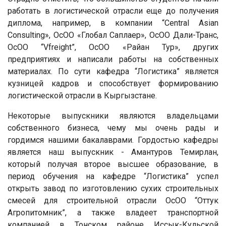
работать в логистической отрасли еще до получения
диплома, например, в компании “Central Asian
Consulting», ОсОО «Глобал Саплаер», ОсОО Дали-Транс,
ОсОО “Vfreight”, ОсОО «Райан Тур», других
предприятиях и написали работы на собственных
материалах. По сути кафедра “Логистика” является
кузницей кадров и способствует формированию
логистической отрасли в Кыргызстане.
Некоторые выпускники являются владельцами
собственного бизнеса, чему мы очень рады и
гордимся нашими бакалаврами. Гордостью кафедры
является наш выпускник - Амантуров Темирлан,
который получая второе высшее образование, в
период обучения на кафедре “Логистика” успел
открыть завод по изготовлению сухих строительных
смесей для строительной отрасли ОсОО “Оттук
Агропитомник”, а также владеет транспортной
компанией в Тонском районе Иссык-Кульской