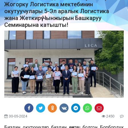
Жогорку Логистика мектебинин
окутуучулары 5-Эл аралык Логистика
жана Жеткирүү Чынжырын Башкаруу
Семинарына катышты!
30-05-2024
2450
Биздин окутуучулар биздин өнөктөш болгон Борбордук