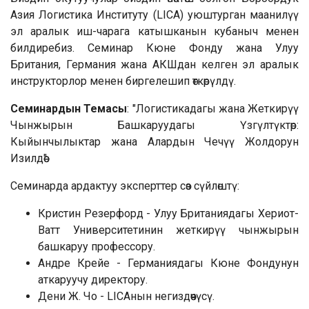
Азия Логистика Институту (LICA) уюштурган маанилүү
эл аралык иш-чарага катышканын кубаныч менен
билдиребиз. Семинар Кюне Фонду жана Улуу
Британия, Германия жана АКШдан келген эл аралык
инструкторлор менен биргелешип өткөрүлдү.
Семинардын Темасы
: "Логистикадагы жана Жеткирүү
Чынжырын Башкаруудагы Үзгүлтүктөр:
Кыйынчылыктар жана Алардын Чечүү Жолдорун
Изилдөө".
Семинарда ардактуу эксперттер сөз сүйлөштү:
Кристин Резерфорд - Улуу Британиядагы Хериот-
Ватт Университетинин жеткирүү чынжырын
башкаруу профессору.
Андре Крейе - Германиядагы Кюне Фондунун
аткаруучу директору.
Дени Ж. Чо - LICAнын негиздөөчүсү.