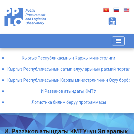
Кыргыз Республикасынын Каржы министрлиги
Кыргыз Республикасынын сатып алууларынын расмий порталы
Кыргыз Республикасынын Каржы министрлигинин Окуу борбор
И.Раззаков атындагы КМТУ
Логистика билим беруу программасы
И. Раззаков атындагы КМТУнун Эл аралык