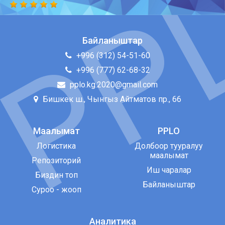
Байланыштар
+996 (312) 54-51-60
+996 (777) 62-68-32
pplo.kg.2020@gmail.com
Бишкек ш., Чынгыз Айтматов пр., 66
Маалымат
PPLO
Логистика
Долбоор тууралуу
маалымат
Репозиторий
Иш чаралар
Биздин топ
Байланыштар
Суроо - жооп
Аналитика