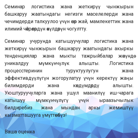
Семинар логистика жана жеткирүү чынжырын
башкаруу жаатындагы негизги маселелерди жана
чечимдерди талкуулоо үчүн өнөр жай, мамлекеттик жана
илимий чөйрөлөрдүн өкүлдөрүн чогултту.
Семинар учурунда катышуучулар логистика жана
жеткирүү чынжырын башкаруу жаатындагы акыркы
тенденциялар жана мыкты тажрыйбалар жөнүндө
уникалдуу мүмкүнчүлүк алышты. Логистика
процесстеринин туруктуулугун жана
эффективдүүлүгүн жогорулатуу үчүн керектүү жаңы
билимдерди жана көндүмдөрдү алышты.
Уюштуруучуларга жана ушул маанилүү иш-чарага
катышуу мүмкүнчүлүгү үчүн ыраазычылык
билдиребиз жана мындан аркы жемиштүү
кызматташууга үмүттөнөбүз!
Ваша оценка