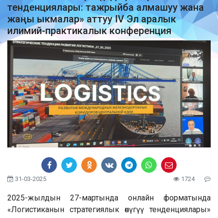
тенденциялары: тажрыйба алмашуу жана
жаңы ыкмалар» аттуу IV Эл аралык
илимий-практикалык конференция
31-03-2025
1724
2025-жылдын 27-мартында онлайн форматында
«Логистиканын стратегиялык өнүгүү тенденциялары»