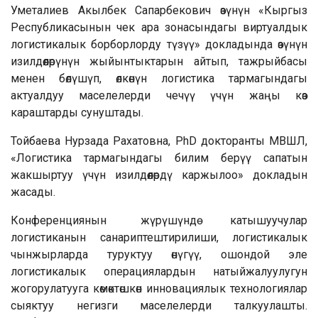
Уметалиев Акылбек Сапарбекович өзүнүн «Кыргыз
Республикасынын чек ара зонасындагы виртуалдык
логистикалык борборлорду түзүү» докладында өзүнүн
изилдөөлөрүнүн жыйынтыктарын айтып, тажрыйбасы
менен бөлүшүп, өлкөнүн логистика тармагындагы
актуалдуу маселелерди чечүү үчүн жаңы көз
караштарды сунуштады.
Тойбаева Нурзада Рахатовна, PhD докторанты МВШЛ,
«Логистика тармагындагы билим берүү сапатын
жакшыртуу үчүн изилдөөлөрдү каржылоо» докладын
жасады.
Конференциянын жүрүшүндө катышуучулар
логистиканын санариптештирилиши, логистикалык
чынжырларда туруктуу өнүгүү, ошондой эле
логистикалык операциялардын натыйжалуулугун
жогорулатууга көмөктөшкөн инновациялык технологиялар
сыяктуу негизги маселелерди талкуулашты.