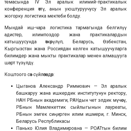
темасында IV Эл аралык илимий-практикалык
конференция өттү, анын уюштуруучусу Эл аралык
жогорку логистика мектеби болду.
Мындай иш-чара логистика тармагында белгилүү
адистер, илимпоздор жана практикалардын
катышуусунда өткөрүлүп, Беларусь, Өзбекстан,
Кыргызстан жана Россиядан келген катышуучуларга
билимдер жана мыкты практикалар менен алмашууга
шарт түзүлдү.
Коштоого сөз сүйлөгөндөр:
Цыганов Александр Риммович — Эл аралык
башкаруу жана ишкердик институтунун ректору,
НАН РБнын академиги, РАНдын чет элдик мүчөсү,
РБнын Мамлекеттик сыйлыгынын лауреаты,
РБнын эмгек сиңирген илим ишмери, г. Минск,
Беларусь Республикасы
Панько Юлия Владимировна — РОАТтын билим