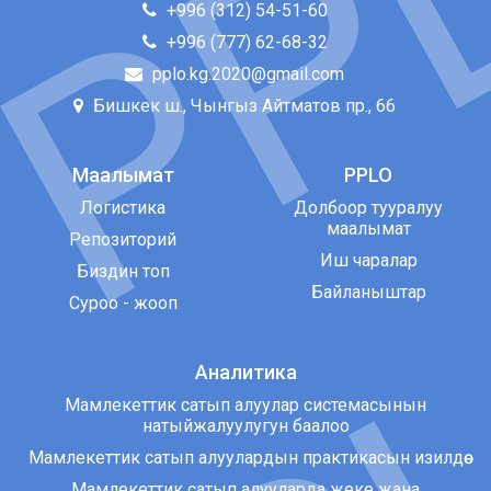
+996 (312) 54-51-60
+996 (777) 62-68-32
pplo.kg.2020@gmail.com
Бишкек ш., Чынгыз Айтматов пр., 66
Маалымат
PPLO
Логистика
Долбоор тууралуу
маалымат
Репозиторий
Иш чаралар
Биздин топ
Байланыштар
Суроо - жооп
Аналитика
Мамлекеттик сатып алуулар системасынын
натыйжалуулугун баалоо
Мамлекеттик сатып алуулардын практикасын изилдөө
Мамлекеттик сатып алууларда жеке жана