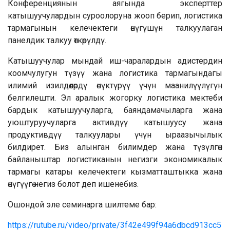
Конференциянын аягында эксперттер
катышуучулардын суроолоруна жооп берип, логистика
тармагынын келечектеги өнүгүшүн талкуулаган
панелдик талкуу өткөрүлдү.
Катышуучулар мындай иш-чаралардын адистердин
коомчулугун түзүү жана логистика тармагындагы
илимий изилдөөлөрдү өнүктүрүү үчүн маанилүүлүгүн
белгилешти. Эл аралык жогорку логистика мектеби
бардык катышуучуларга, баяндамачыларга жана
уюштуруучуларга активдүү катышуусу жана
продуктивдүү талкуулары үчүн ыраазычылык
билдирет. Биз алынган билимдер жана түзүлгөн
байланыштар логистиканын негизги экономикалык
тармагы катары келечектеги кызматташтыкка жана
өнүгүүгө негиз болот деп ишенебиз.
Ошондой эле семинарга шилтеме бар:
https://rutube.ru/video/private/3f42e499f94a6dbcd913cc5