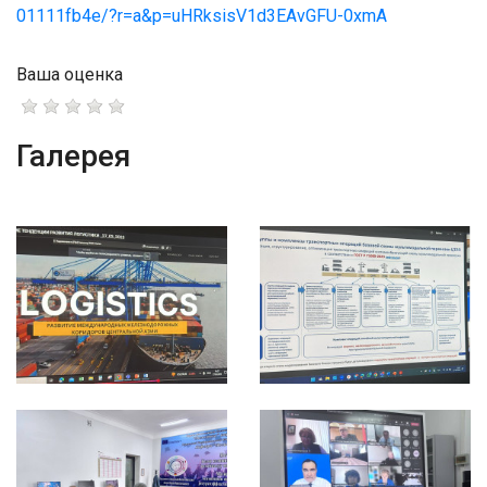
01111fb4e/?r=a&p=uHRksisV1d3EAvGFU-0xmA
Ваша оценка
Галерея