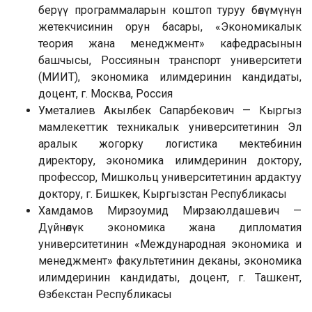
берүү программаларын коштоп туруу бөлүмүнүн
жетекчисинин орун басары, «Экономикалык
теория жана менеджмент» кафедрасынын
башчысы, Россиянын транспорт университети
(МИИТ), экономика илимдеринин кандидаты,
доцент, г. Москва, Россия
Уметалиев Акылбек Сапарбекович — Кыргыз
мамлекеттик техникалык университетинин Эл
аралык жогорку логистика мектебинин
директору, экономика илимдеринин доктору,
профессор, Мишкольц университетинин ардактуу
доктору, г. Бишкек, Кыргызстан Республикасы
Хамдамов Мирзоумид Мирзаюлдашевич —
Дүйнөлүк экономика жана дипломатия
университетинин «Международная экономика и
менеджмент» факультетинин деканы, экономика
илимдеринин кандидаты, доцент, г. Ташкент,
Өзбекстан Республикасы