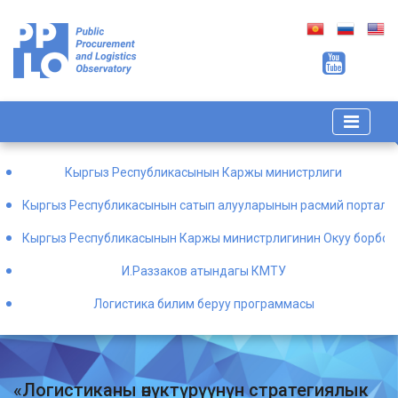
Кыргыз Республикасынын Каржы министрлиги
Кыргыз Республикасынын сатып алууларынын расмий порталы
Кыргыз Республикасынын Каржы министрлигинин Окуу борбор
И.Раззаков атындагы КМТУ
Логистика билим беруу программасы
«Логистиканы өнүктүрүүнүн стратегиялык