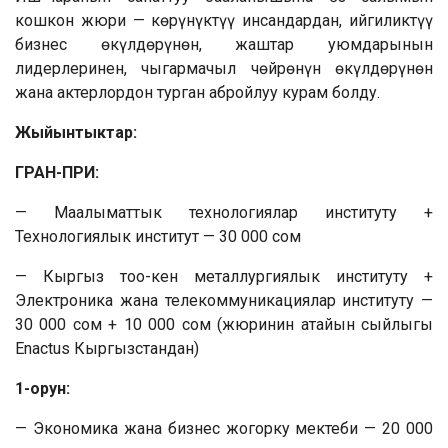
кошкон жюри — көрүнүктүү инсандардан, ийгиликтүү
бизнес өкүлдөрүнөн, жаштар уюмдарынын
лидерлеринен, чыгармачыл чөйрөнүн өкүлдөрүнөн
жана актерлордон турган абройлуу курам болду.
Жыйынтыктар:
ГРАН-ПРИ:
— Маалыматтык технологиялар институту +
Технологиялык институт — 30 000 сом
— Кыргыз тоо-кен металлургиялык институту +
Электроника жана телекоммуникациялар институту —
30 000 сом + 10 000 сом (жюринин атайын сыйлыгы
Enactus Кыргызстандан)
1-орун:
— Экономика жана бизнес жогорку мектеби — 20 000