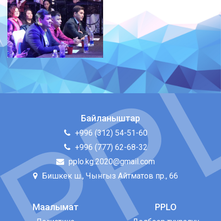
Байланыштар
+996 (312) 54-51-60
+996 (777) 62-68-32
pplo.kg.2020@gmail.com
Бишкек ш., Чынгыз Айтматов пр., 66
Маалымат
PPLO