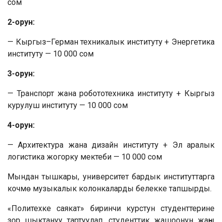
сом
2-орун:
— Кыргыз–Герман техникалык институту + Энергетика
институту — 10 000 сом
3-орун:
— Транспорт жана робототехника институту + Кыргыз
курулуш институту — 10 000 сом
4-орун:
— Архитектура жана дизайн институту + Эл аралык
логистика жогорку мектеби — 10 000 сом
Мындан тышкары, университет бардык институттарга
кочмө музыкалык колонкаларды белекке тапшырды.
«Политехке саякат» биринчи курстун студенттерине
зор шыктануу тартуулап, студенттик жашоонун жаңы