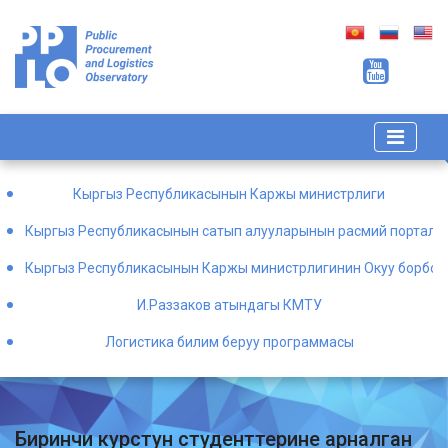
Кыргыз Республикасынын Каржы министрлиги
Кыргыз Республикасынын сатып алууларынын расмий порталы
Кыргыз Республикасынын Каржы министрлигинин Окуу борбор
И.Раззаков атындагы КМТУ
Логистика билим беруу программасы
Биринчи курстун студенттерине арналган