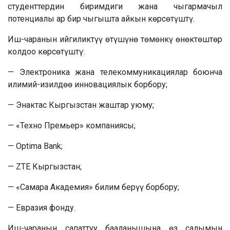
студенттердин биримдиги жана чыгармачыл
потенциалы ар бир чыгышта айкын көрсөтүштү.
Иш-чаранын ийгиликтүү өтүшүнө төмөнкү өнөктөштөр
колдоо көрсөтүштү:
— Электроника жана телекоммуникациялар боюнча
илимий-изилдөө инновациялык борбору;
— Энактас Кыргызстан жаштар уюму;
— «Техно Премьер» компаниясы;
— Optima Bank;
— ZTE Кыргызстан;
— «Самара Академия» билим берүү борбору;
— Евразия фонду.
Иш-чаранын сапаттуу бааланышына өз салымын