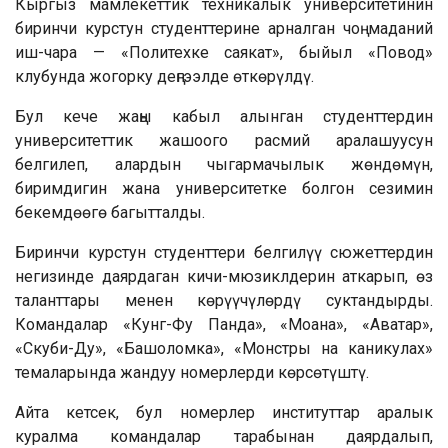
Кыргыз мамлекеттик техникалык университетинин
биринчи курстун студенттерине арналган чоң маданий
иш-чара — «Политехке саякат», быйыл «Повод»
клубунда жогорку деңгээлде өткөрүлдү.
Бул кече жаңы кабыл алынган студенттердин
университеттик жашоого расмий аралашуусун
белгилеп, алардын чыгармачылык жөндөмүн,
биримдигин жана университетке болгон сезимин
бекемдөөгө багытталды.
Биринчи курстун студенттери белгилүү сюжеттердин
негизинде даярдаган кичи-мюзиклдерин аткарып, өз
таланттары менен көрүүчүлөрдү суктандырды.
Командалар «Кунг-Фу Панда», «Моана», «Аватар»,
«Скуби-Ду», «Башоломка», «Монстры на каникулах»
темаларында жандуу номерлерди көрсөтүштү.
Айта кетсек, бул номерлер институттар аралык
куралма командалар тарабынан даярдалып,