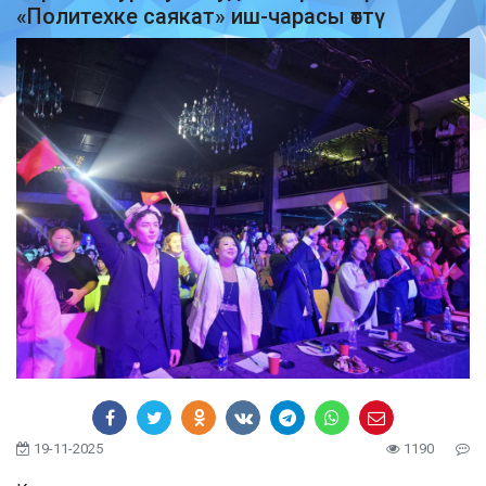
«Политехке саякат» иш-чарасы өттү
19-11-2025
1190