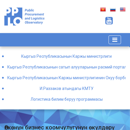
Кыргыз Республикасынын Каржы министрлиги
Кыргыз Республикасынын сатып алууларынын расмий порталы
Кыргыз Республикасынын Каржы министрлигинин Окуу борбор
И.Раззаков атындагы КМТУ
Логистика билим беруу программасы
Өлкөнүн бизнес коомчулугунун өкүлдөрү