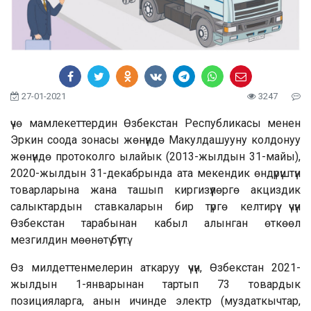
27-01-2021
3247
үчө мамлекеттердин Өзбекстан Республикасы менен
Эркин соода зонасы жөнүндө Макулдашууну колдонуу
жөнүндө протоколго ылайык (2013-жылдын 31-майы),
2020-жылдын 31-декабрында ата мекендик өндүрүштүн
товарларына жана ташып киргизүүлөргө акциздик
салыктардын ставкаларын бир түргө келтирүү үчүн
Өзбекстан тарабынан кабыл алынган өткөөл
мезгилдин мөөнөтү бүттү.
Өз милдеттенмелерин аткаруу үчүн, Өзбекстан 2021-
жылдын 1-январынан тартып 73 товардык
позицияларга, анын ичинде электр (муздаткычтар,