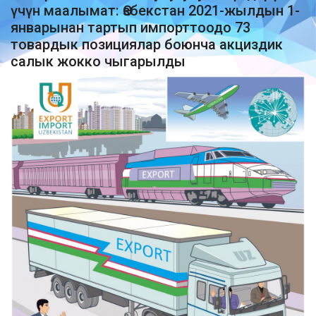
үчүн маалымат: Өзбекстан 2021-жылдын 1-
январынан тартып импорттоодо 73
товардык позициялар боюнча акциздик
салык жокко чыгарылды