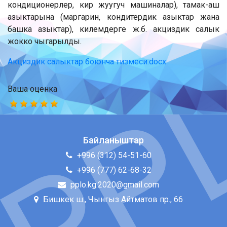
кондиционерлер, кир жуугуч машиналар), тамак-аш
азыктарына (маргарин, кондитердик азыктар жана
башка азыктар), килемдерге ж.б. акциздик салык
жокко чыгарылды.
Акциздик салыктар боюнча тизмеси.docx
Ваша оценка
Байланыштар
+996 (312) 54-51-60
+996 (777) 62-68-32
pplo.kg.2020@gmail.com
Бишкек ш., Чынгыз Айтматов пр., 66