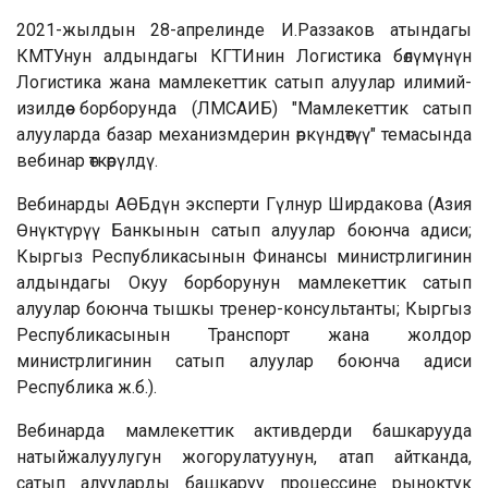
2021-жылдын 28-апрелинде И.Раззаков атындагы
КМТУнун алдындагы КГТИнин Логистика бөлүмүнүн
Логистика жана мамлекеттик сатып алуулар илимий-
изилдөө борборунда (ЛМСАИБ) "Мамлекеттик сатып
алууларда базар механизмдерин өркүндөтүү" темасында
вебинар өткөрүлдү.
Вебинарды АӨБдүн эксперти Гүлнур Ширдакова (Азия
Өнүктүрүү Банкынын сатып алуулар боюнча адиси;
Кыргыз Республикасынын Финансы министрлигинин
алдындагы Окуу борборунун мамлекеттик сатып
алуулар боюнча тышкы тренер-консультанты; Кыргыз
Республикасынын Транспорт жана жолдор
министрлигинин сатып алуулар боюнча адиси
Республика ж.б.).
Вебинарда мамлекеттик активдерди башкарууда
натыйжалуулугун жогорулатуунун, атап айтканда,
сатып алууларды башкаруу процессине рыноктук