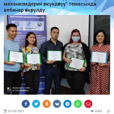
механизмдерин өркүндөтүү" темасында
вебинар өткөрүлдү.
07-05-2021
3669