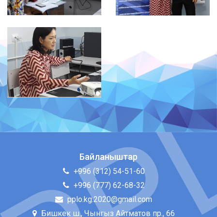
Байланыштар
+996 (312) 54-51-60
+996 (777) 62-68-32
pplo.kg.2020@gmail.com
Бишкек ш., Чынгыз Айтматов пр., 66