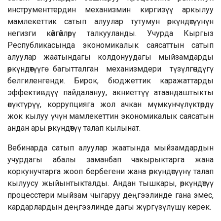
инструменттердин механизмин киргизүү аркылуу
мамлекеттик сатып алуулар тутумун өркүндөтүүнүн
негизги көйгөйлөрү талкууланды. Учурда Кыргыз
Республикасында экономикалык саясаттын сатып
алуулар жаатындагы колдонуудагы мыйзамдарды
өркүндөтүүгө багытталган механизмдери түзүлгөндүгү
белгиленгенди. Бирок, бюджеттик каражаттарды
эффективдүү пайдалануу, акниеттүү атаандаштыкты
өнүктүрүү, коррупцияга жол ачкан мүмкүнчүлүктөрдү
жок кылуу үчүн мамлекеттин экономикалык саясатын
андан ары өркүндөтүү талап кылынат.
Вебинарда сатып алуулар жаатында мыйзамдардын
учурдагы абалы заманбап чакырыктарга жана
коркунучтарга жооп бербегени жана өркүндөтүүнү талап
кылуусу жыйынтыкталды. Андан тышкары, өркүндөтүү
процесстери мыйзам чыгаруу деңгээлинде гана эмес,
кардарлардын деңгээлинде дагы жүргүзүлүшү керек.