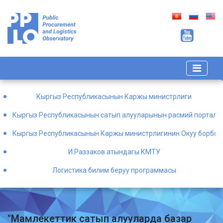
Кыргыз Республикасынын Каржы министрлиги
Кыргыз Республикасынын сатып алууларынын расмий порталы
Кыргыз Республикасынын Каржы министрлигинин Окуу борбор
И.Раззаков атындагы КМТУ
Логистика билим беруу программасы
"Мамлекеттик сатып алууларда базар