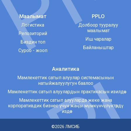
Маалымат
PPLO
Логистика
Долбоор тууралуу
маалымат
Репозиторий
Иш чаралар
Биздин топ
Байланыштар
Суроо - жооп
Аналитика
Мамлекеттик сатып алуулар системасынын
натыйжалуулугун баалоо
Мамлекеттик сатып алуулардын практикасын изилдөө
Мамлекеттик сатып алууларда жеке жана
корпоративдик бизнес үчүн жаңы мүмкүнчүлүктөрдү
издөө
©2026
ЛМСИБ