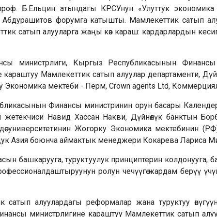
проф. Б.Ельцин атындагы КРСУнун «Улуттук экономика 
 Абдурашитов форумга катышты. Мамлекеттик сатып ал
ик сатып алууларга жаңы көз караш: кардарлардын кеси
сы министрлиги, Кыргыз Республикасынын Финансы 
караштуу Мамлекеттик сатып алуулар департаменти, Дү
у Экономика мектеби - Перм, Сrown agents Ltd, Коммерция
ликасынын Финансы министринин орун басары Календеро
н жетекчиси Навид Хассан Накви, Дүйнөлүк банктын Бо
лдөө университетинин Жогорку Экономика мектебинин (Р
рдук Азия боюнча аймактык менеджери Кокарева Лариса М
асын башкарууга, туруктуулук принциптерин колдонууга,
рофессионалдаштыруунун ролун чечүүгө жардам берүү үчү
к сатып алуулардагы реформалар жана туруктуу өнүгүү
нансы министрлигине караштуу Мамлекеттик сатып алуу