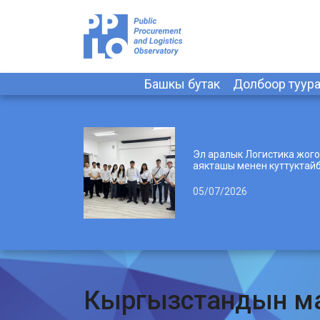
Башкы бутак
Долбоор туур
Эл аралык Логистика жогорку
аякташы менен куттуктайб
05/07/2026
Кыргызстандын ма