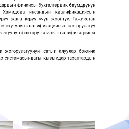
рдын финансы-бухгалтердик бөлүмдөрүнүн
 Хамидова инсандын квалификациясын
уу жана өткөрүү үчүн жооптуу. Тажикстан
ститутунун квалификациясын жогорулатуу
улатуунун фактору катары квалификацияны
и жогорулатуунун, сатып алуулар боюнча
ар системасындагы кызыкдар тараптардын