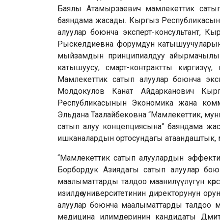
Баялы Атамырзаевич мамлекеттик сатып
баяндама жасады. Кыргыз Республикасын
алуулар боюнча эксперт-консультант, 
Рыскелдиевна форумдун катышуучуларыны
мыйзамдын принципиалдуу айырмачылык
катышуусу, смарт-контрактты киргизүү, 
Мамлекеттик сатып алуулар боюнча экс
Молдокулов Канат Айдарканович Кырг
Республикасынын Экономика жана комм
Эльдана Таалайбековна “Мамлекеттик, му
сатып алуу концепциясына” баяндама жас
ишканалардын ортосундагы атаандаштык, ма
“Мамлекеттик сатып алуулардын эффекти
Борбордук Азиядагы сатып алуулар бою
маалыматтарды талдоо маанилүүлүгүн көр
изилдөө университетинин директорунун ор
алуулар боюнча маалыматтарды талдоо ме
медицина илимдеринин кандидаты Дмитр