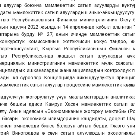
 алуулар боюнча мамлекеттик сатып алууларды өнүктү
дагы мамлекеттик сатып алуулардын ачык-айкындуулугу 
Кыргыз Республикасынын Финансы министрлигинин Окуу 
н көңүлүн 2022-жылдын 14-апрелинде кабыл алынган “М
тарына бурду. № 27, анын ичинде мамлекеттик сатып
конкурстук комиссиянын жетекчисин кокус тандоо, жет
перт-консультант, Кыргыз Республикасынын Финансы м
ыз Республикасында жашыл сатып алууларды өнүкт
ерциялык министрлигинин мамлекеттик мүлк саясаты
ниципалдык ишканаларды жана акциялардын контролдук п
ады. көп суроолор. Концепцияда айкындуулуктун принци
млекеттик сатып алуулар процессине мамлекеттик көзөмөл
вдүүлүгүн жогорулатуу үчүн маалыматтардын аналитикас
нча башкы адиси Камрул Хасан мамлекеттик сатып а
сөттү. Анын идеясын «Экономиканын жогорку мектеби» (Р
ун басары, экономика илимдеринин кандидаты, доцент Ша
нен эмнелерди билсе болорун айтып берди. Глазго унив
ий Виноградов өз сөзүн сатып алуулардын экологиял