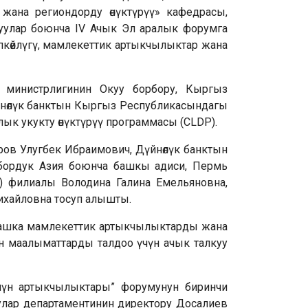
жана региондорду өнүктүрүү» кафедрасы,
уулар боюнча IV Ачык Эл аралык форумга
пкөйлүгү, мамлекеттик артыкчылыктар жана
министрлигинин Окуу борбору, Кыргыз
йнөлүк банктын Кыргыз Республикасындагы
лык укукту өнүктүрүү программасы (CLDP).
в Улугбек Ибраимович, Дүйнөлүк банктын
рбордук Азия боюнча башкы адиси, Пермь
Ф) филиалы Володина Галина Емельяновна,
ихайловна тосуп алышты.
 башка мамлекеттик артыкчылыктарды жана
н маалыматтарды талдоо үчүн ачык талкуу
нүн артыкчылыктары” форумунун биринчи
лар департаментинин директору Досалиев