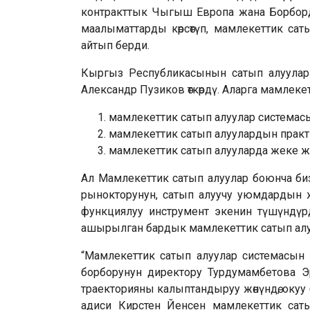
контракттык Чыгыш Европа жана Борборд
маалыматтарды көрсөтүп, мамлекеттик с
айтып берди.
Кыргыз Республикасынын сатып алуулар
Александр Пузиков өткөрдү. Аларга мамлек
мамлекеттик сатып алуулар системас
мамлекеттик сатып алуулардын практи
мамлекеттик сатып алууларда жеке жа
Ал Мамлекеттик сатып алуулар боюнча биз
рынокторунун, сатып алуучу уюмдардын ж
функциялуу инструмент экенин түшүндү
ашырылган бардык мамлекеттик сатып алу
“Мамлекеттик сатып алуулар системасы
борборунун директору Турдумамбетова 
траекторияны калыптандыруу жөнүндө, окуу
адиси Кирстен Йенсен мамлекеттик сат