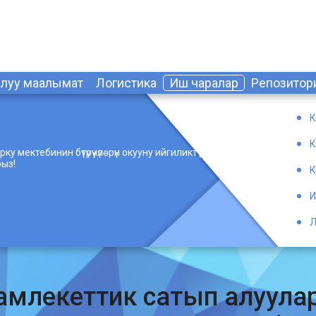
алуу маалымат
Логистика
Иш чаралар
Репозитор
К
К
 мектебинин бүтүрүүчүлөрүн окууну ийгиликтүү
ыз!
К
И
Л
млекеттик сатып алуулар