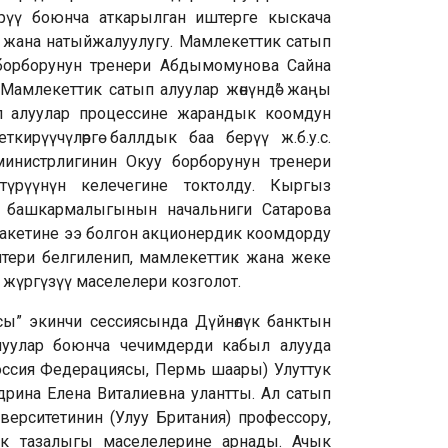
рүү боюнча аткарылган иштерге кыскача
жана натыйжалуулугу. Мамлекеттик сатып
борборунун тренери Абдымомунова Сайна
амлекеттик сатып алуулар жөнүндө” жаңы
 алуулар процессине жарандык коомдун
кирүүчүлөргө баллдык баа берүү ж.б.у.с.
инистрлигинин Окуу борборунун тренери
үрүүнүн келечегине токтолду. Кыргыз
 башкармалыгынын начальниги Сатарова
акетине ээ болгон акционердик коомдорду
птери белгиленип, мамлекеттик жана жеке
 жүргүзүү маселелери козголот.
ы” экинчи сессиясында Дүйнөлүк банктын
луулар боюнча чечимдерди кабыл алууда
оссия Федерациясы, Пермь шаары) Улуттук
дрина Елена Виталиевна улантты. Ал сатып
ерситетинин (Улуу Британия) профессору,
ык тазалыгы маселелерине арнады. Ачык