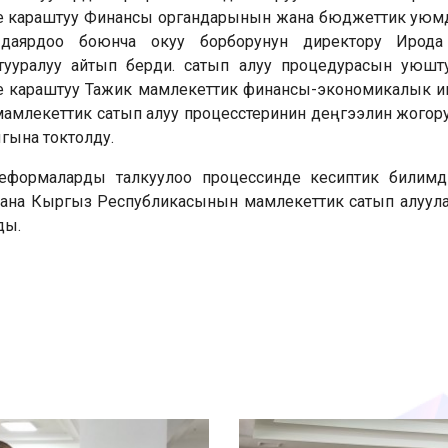
 караштуу Финансы органдарынын жана бюджеттик уюмда
 даярдоо боюнча окуу борборунун директору Ирода
ууралуу айтып берди. сатып алуу процедурасын уюштур
 караштуу Тажик мамлекеттик финансы-экономикалык ин
мамлекеттик сатып алуу процесстеринин деңгээлин жогор
гына токтолду.
ү реформаларды талкуулоо процессинде кесиптик билимд
жана Кыргыз Республикасынын мамлекеттик сатып алуул
ды.