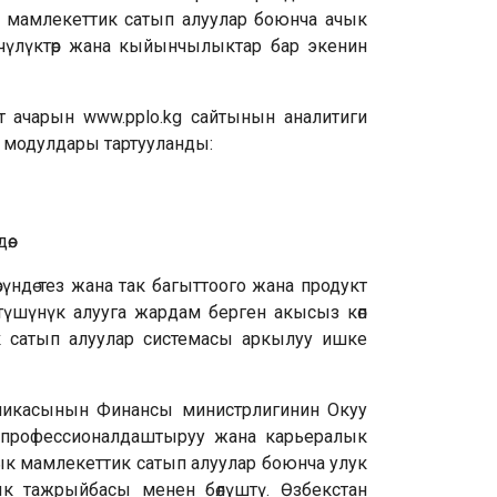
 мамлекеттик сатып алуулар боюнча ачык
чүлүктөр жана кыйынчылыктар бар экенин
ачарын www.pplo.kg сайтынын аналитиги
о модулдары тартууланды:
ө.
ндө тез жана так багыттоого жана продукт
түшүнүк алууга жардам берген акысыз көп
 сатып алуулар системасы аркылуу ишке
ликасынын Финансы министрлигинин Окуу
 профессионалдаштыруу жана карьералык
лык мамлекеттик сатып алуулар боюнча улук
к тажрыйбасы менен бөлүштү. Өзбекстан