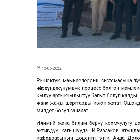
10-06-2022
Рыноктук мамилелердин системасына өтүү
чөйрөсүндө күнүмдүк процесс болгон мамл
кылуу артыкчылыктуу багыт болуп калды. 
жана жаңы шарттарды коюп жатат. Ошонд
милдет болуп саналат.
Илимий жана билим берүү коомчулугу да 
активдүү катышууда. И.Раззаков атында
кафедрасынын доценти, э.и.к. Аида Дол