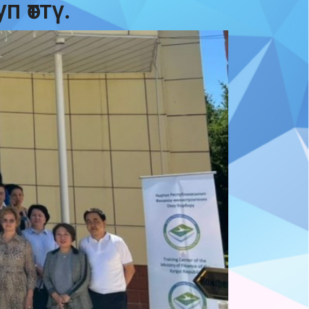
 өттү.