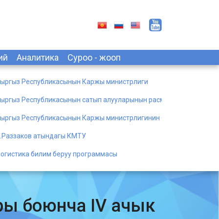
ий
Аналитика
Суроо - жооп
ыргыз Республикасынын Каржы министрлиги
ыргыз Республикасынын сатып алууларынын расмий порталы
ыргыз Республикасынын Каржы министрлигинин Окуу борбору
.Раззаков атындагы КМТУ
огистика билим беруу программасы
ы боюнча IV ачык