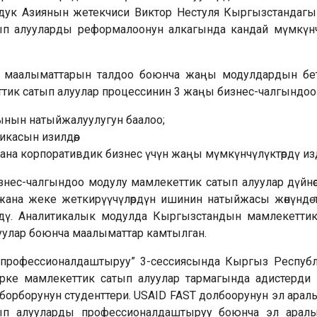
ук Азиянын жетекчиси Виктор Нестуля Кыргызстандагы
атып алууларды реформалоонун алкагында кандай мүмкүн
 маалыматтарын талдоо боюнча жаңы модулдардын бет 
еттик сатып алуулар процессинин 3 жаңы бизнес-чалгындо
ынын натыйжалуулугун баалоо;
касын изилдөө;
на корпоративдик бизнес үчүн жаңы мүмкүнчүлүктөрдү издө
нес-чалгындоо модулу мамлекеттик сатып алуулар дүйнөсү
ана жеке жеткирүүчүлөрдүн ишинин натыйжасы жөнүндө 
рдү. Аналитикалык модулда Кыргызстандын мамлекеттик
улар боюнча маалыматтар камтылган.
н профессионалдаштыруу” 3-сессиясында Кыргыз Респуб
Эрке мамлекеттик сатып алуулар тармагында адистерди
 борборунун студенттери. USAID FAST долбоорунун эл ара
ып алууларды профессионалдаштыруу боюнча эл аралы