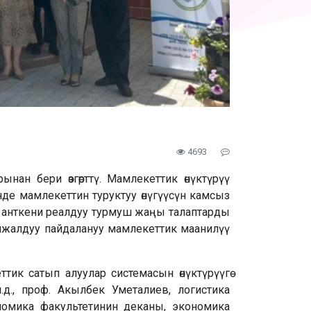
4693
ан бери өзгөрттү. Мамлекеттик өнүктүрүү
де мамлекеттин туруктуу өнүгүүсүн камсыз
, анткени реалдуу турмуш жаңы талаптарды
жалдуу пайдалануу мамлекеттик маанилүү
ик сатып алуулар системасын өнүктүрүүгө
д., проф. Акылбек Уметалиев, логистика
номика факультетинин деканы, экономика