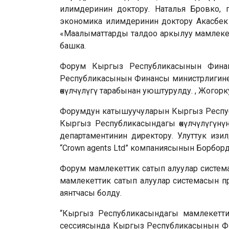
илимдеринин доктору. Наталья Бровко, 
экономика илимдеринин доктору Акасбек
«Маалыматтарды талдоо аркылуу мамлекетт
башка.
Форум Кыргыз Республикасынын Финан
Республикасынын Финансы министрлигине 
өкүлчүлүгү тарабынан уюштурулду. , Жогорк
Форумдун катышуучуларын Кыргыз Респуб
Кыргыз Республикасындагы өкүлчүлүгүнү
департаментинин директору. Улуттук изи
“Crown agents Ltd” компаниясынын Борбо
Форум мамлекеттик сатып алуулар систем
мамлекеттик сатып алуулар системасын п
аянтчасы болду.
“Кыргыз Республикасындагы мамлекетти
сессиясында Кыргыз Республикасынын Фи