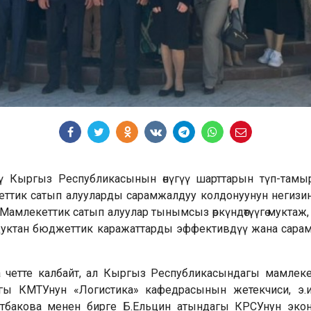
 Кыргыз Республикасынын өнүгүү шарттарын түп-тамырын
екеттик сатып алууларды сарамжалдуу колдонуунун негизин
Мамлекеттик сатып алуулар тынымсыз өркүндөтүүгө муктаж
уктан бюджеттик каражаттарды эффективдүү жана сарам
четте калбайт, ал Кыргыз Республикасындагы мамлекетт
гы КМТУнун «Логистика» кафедрасынын жетекчиси, э.и.
отбакова менен бирге Б.Ельцин атындагы КРСУнун эко