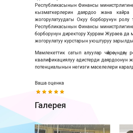
Республикасынын Финансы министрлигине
кызматкерлерин даярдоо жана кайра
жогорулатуудагы Окуу борборунун ролу т
Республикасынын Финансы министрлигине
борборунун директору Хуррам Жураев да 
жогорулатуу курстарын уюштуруу зарылды
Мамлекеттик сатып алуулар чөйрөсүндөг
квалификациялуу адистерди даярдоонун 
потенциалынын негизги маселелери карал
Ваша оценка
Галерея