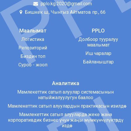
pplo.kg.2020@gmail.com
Бишкек ш., Чынгыз Айтматов пр., 66
Маалымат
PPLO
Логистика
Долбоор тууралуу
маалымат
Репозиторий
Иш чаралар
Биздин топ
Байланыштар
Суроо - жооп
Аналитика
Мамлекеттик сатып алуулар системасынын
натыйжалуулугун баалоо
Мамлекеттик сатып алуулардын практикасын изилдөө
Мамлекеттик сатып алууларда жеке жана
корпоративдик бизнес үчүн жаңы мүмкүнчүлүктөрдү
издөө