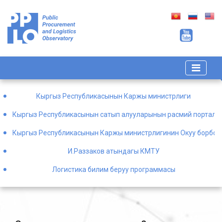
Кыргыз Республикасынын Каржы министрлиги
Кыргыз Республикасынын сатып алууларынын расмий порталы
Кыргыз Республикасынын Каржы министрлигинин Окуу борбор
И.Раззаков атындагы КМТУ
Логистика билим беруу программасы