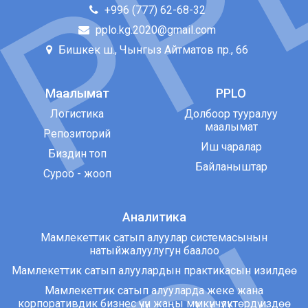
+996 (777) 62-68-32
pplo.kg.2020@gmail.com
Бишкек ш., Чынгыз Айтматов пр., 66
Маалымат
PPLO
Логистика
Долбоор тууралуу
маалымат
Репозиторий
Иш чаралар
Биздин топ
Байланыштар
Суроо - жооп
Аналитика
Мамлекеттик сатып алуулар системасынын
натыйжалуулугун баалоо
Мамлекеттик сатып алуулардын практикасын изилдөө
Мамлекеттик сатып алууларда жеке жана
корпоративдик бизнес үчүн жаңы мүмкүнчүлүктөрдү издөө