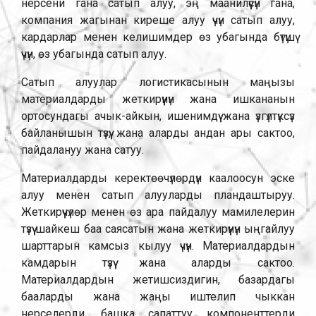
нерсени гана сатып алуу, эң маанилүүсүн гана,
компания жагынан киреше алуу үчүн сатып алуу,
кардарлар менен келишимдер өз убагында бүтүшү
үчүн, өз убагында сатып алуу.
Сатып алуулар логистикасынын маңызы
материалдарды жеткирүүнүн жана ишкананын
ортосундагы ачык-айкын, ишенимдүү жана үзгүлтүксүз
байланышын түзүү, жана аларды андан ары сактоо,
пайдалануу жана сатуу.
Материалдарды керектөөчүлөрдүн каалоосун эске
алуу менен сатып алууларды пландаштыруу.
Жеткирүүчүлөр менен өз ара пайдалуу мамилелерин
түзүү шайкеш баа саясатын жана жеткирүүнүн ыңгайлуу
шарттарын камсыз кылуу үчүн. Материалдардын
камдарын түзүү жана аларды сактоо.
Материалдардын жетишсиздигин, базардагы
бааларды жана жаңы иштелип чыккан
нерселерди, башка сапаттуу компоненттерди