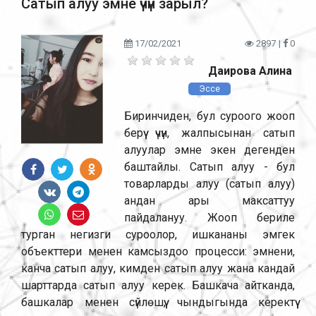
Сатып алуу эмне үчүн зарыл?
17/02/2021
2897
|
0
Даирова Алина
Эссе
Биринчиден, бул суроого жооп
берүү үчүн, жалпысынан сатып
алуулар эмне экен дегенден
баштайлы. Сатып алуу - бул
товарларды алуу (сатып алуу)
андан ары максаттуу
пайдалануу. Жооп бериле
турган негизги суроолор, ишкананы эмгек
объекттери менен камсыздоо процесси: эмнени,
канча сатып алуу, кимден сатып алуу жана кандай
шарттарда сатып алуу керек. Башкача айтканда,
башкалар менен сүйлөшүү, чындыгында керектүү