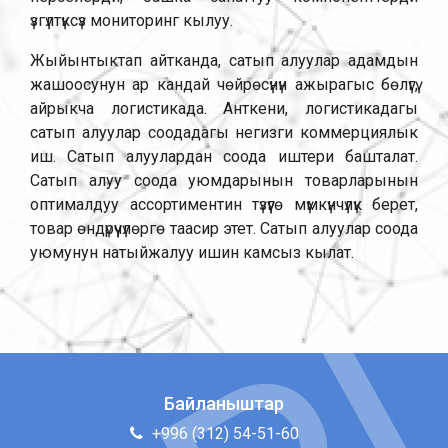
үзгүлтүксүз мониторинг кылуу.
Жыйынтыктап айтканда, сатып алуулар адамдын
жашоосунун ар кандай чөйрөсүнүн ажырагыс бөлүгү,
айрыкча логистикада. Анткени, логистикадагы
сатып алуулар соодадагы негизги коммерциялык
иш. Сатып алуулардан соода иштери башталат.
Сатып алуу соода уюмдарынын товарларынын
оптималдуу ассортиментин түзүүгө мүмкүнчүлүк берет,
товар өндүрүүчүлөргө таасир этет. Сатып алуулар соода
уюмунун натыйжалуу ишин камсыз кылат.
Байланыштар
+996 (312) 54-51-60