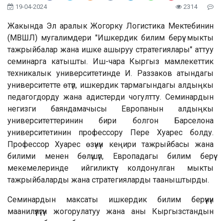
19-04-2024
2314
Жакында Эл аралык Жогорку Логистика Мектебинин
(МВШЛ) мугалимдери "Ишкердик билим берүү: мыкты
тажрыйбалар жана ишке ашыруу стратегиялары" аттуу
семинарга катышты. Иш-чара Кыргыз мамлекеттик
техникалык университетинде И. Раззаков атындагы
университетте өтүп, ишкердик тармагындагы алдыңкы
педагогдорду жана адистерди чогултту. Семинардын
негизги баяндамачысы Европанын алдыңкы
университеттеринин бири болгон Барселона
университетинин профессору Пере Хуарес болду.
Профессор Хуарес өзүнүн кеңири тажрыйбасы жана
билими менен бөлүшүп, Европадагы билим берүү
мекемелеринде ийгиликтүү колдонулган мыкты
тажрыйбаларды жана стратегияларды тааныштырды.
Семинардын максаты ишкердик билим берүүнүн
маанилүүлүгүн жогорулатуу жана аны Кыргызстандын