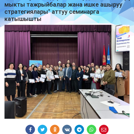
мыкты тажрыйбалар жана ишке ашыруу
стратегиялары" аттуу семинарга
катышышты