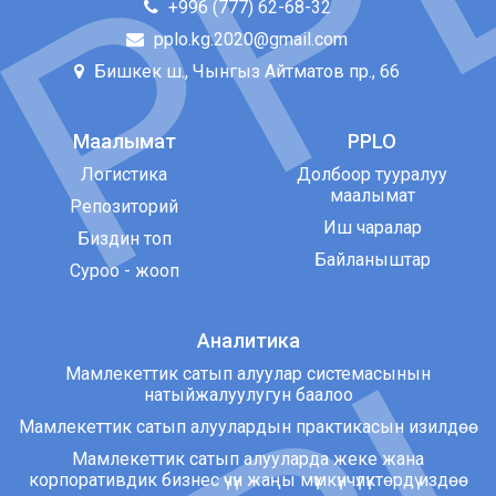
+996 (777) 62-68-32
pplo.kg.2020@gmail.com
Бишкек ш., Чынгыз Айтматов пр., 66
Маалымат
PPLO
Логистика
Долбоор тууралуу
маалымат
Репозиторий
Иш чаралар
Биздин топ
Байланыштар
Суроо - жооп
Аналитика
Мамлекеттик сатып алуулар системасынын
натыйжалуулугун баалоо
Мамлекеттик сатып алуулардын практикасын изилдөө
Мамлекеттик сатып алууларда жеке жана
корпоративдик бизнес үчүн жаңы мүмкүнчүлүктөрдү издөө