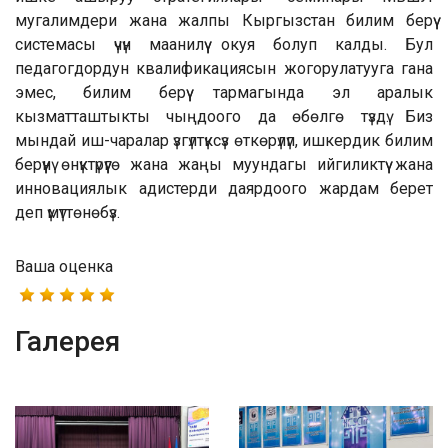
мугалимдери жана жалпы Кыргызстан билим берүү
системасы үчүн маанилүү окуя болуп калды. Бул
педагогдордун квалификациясын жогорулатууга гана
эмес, билим берүү тармагында эл аралык
кызматташтыкты чыңдоого да өбөлгө түздү. Биз
мындай иш-чаралар үзгүлтүксүз өткөрүлүп, ишкердик билим
берүүнү өнүктүрүүгө жана жаңы муундагы ийгиликтүү жана
инновациялык адистерди даярдоого жардам берет
деп үмүттөнөбүз.
Ваша оценка
Галерея