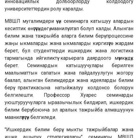
инновациялык долбоорлорду колдоодогу
университеттердин ролу каралды.
МВШЛ мугалимдери үчүн семинарга катышуу алардын
кесиптик өнүгүүсүндөгү маанилүү этап болуп калды. Алынган
билим жана тажрыйба аларга билим берүү процессине
жаңы ыкмаларды жана ыкмаларды киргизүүгө жардам
берет, бул студенттерди ишкердик жана логистика
тармагында ийгиликтүү карьерага даярдоого мүмкүндүк
берет. Семинардын катышуучулары берилген
маалыматтын сапатын жана пайдалуулугун жогору
баалап, алынган билимдерди жана идеяларды билим
берүү практикасына натыйжалуу колдонсо болорун
белгилешти. Профессор Хуарес семинарды
уюштуруучуларга ыраазычылык билдирип, ишкердик
билим берүү боюнча эл аралык тажрыйба алмашуунун
маанилүүлүгүн белгиледи.
"Ишкердик билим берүү: мыкты тажрыйбалар жана
ишке ашыруу стратегиялары" семинары МВШЛ