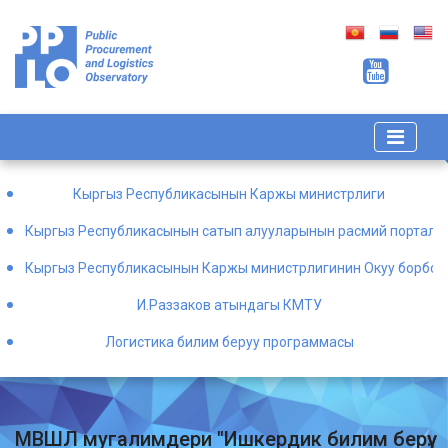
Кыргыз Республикасынын Каржы министрлиги
Кыргыз Республикасынын сатып алууларынын расмий порталы
Кыргыз Республикасынын Каржы министрлигинин Окуу борбор
И.Раззаков атындагы КМТУ
Логистика билим беруу программасы
МВШЛ мугалимдери "Ишкердик билим берүү: