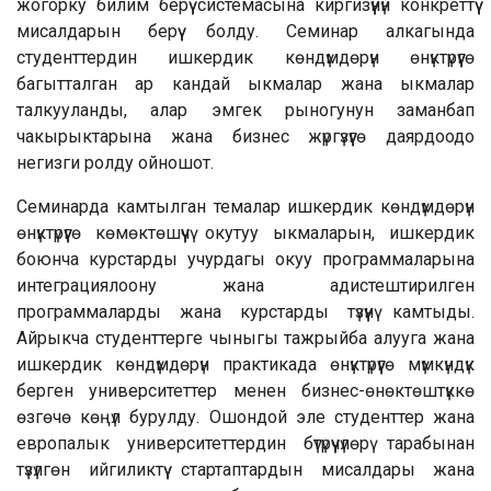
жогорку билим берүү системасына киргизүүнүн конкреттүү
мисалдарын берүү болду. Семинар алкагында
студенттердин ишкердик көндүмдөрүн өнүктүрүүгө
багытталган ар кандай ыкмалар жана ыкмалар
талкууланды, алар эмгек рыногунун заманбап
чакырыктарына жана бизнес жүргүзүүгө даярдоодо
негизги ролду ойношот.
Семинарда камтылган темалар ишкердик көндүмдөрүн
өнүктүрүүгө көмөктөшүүчү окутуу ыкмаларын, ишкердик
боюнча курстарды учурдагы окуу программаларына
интеграциялоону жана адистештирилген
программаларды жана курстарды түзүүнү камтыды.
Айрыкча студенттерге чыныгы тажрыйба алууга жана
ишкердик көндүмдөрүн практикада өнүктүрүүгө мүмкүндүк
берген университеттер менен бизнес-өнөктөштүккө
өзгөчө көңүл бурулду. Ошондой эле студенттер жана
европалык университеттердин бүтүрүүчүлөрү тарабынан
түзүлгөн ийгиликтүү стартаптардын мисалдары жана