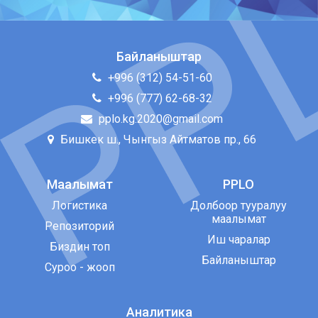
Байланыштар
+996 (312) 54-51-60
+996 (777) 62-68-32
pplo.kg.2020@gmail.com
Бишкек ш., Чынгыз Айтматов пр., 66
Маалымат
PPLO
Логистика
Долбоор тууралуу
маалымат
Репозиторий
Иш чаралар
Биздин топ
Байланыштар
Суроо - жооп
Аналитика