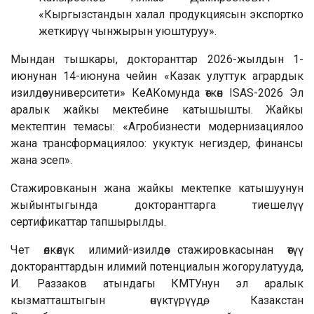
«Кыргызстандын халал продукциясын экспортко
жеткирүү чынжырын уюштуруу».
Мындан тышкары, докторанттар 2026-жылдын 1-
июнунан 14-июнуна чейин «Казак улуттук агрардык
изилдөө университети» КеАКомунда өткөн ISAS-2026 Эл
аралык жайкы мектебине катышышты. Жайкы
мектептин темасы: «Агробизнести модернизациялоо
жана трансформациялоо: укуктук негиздер, финансы
жана эсеп».
Стажировканын жана жайкы мектепке катышуунун
жыйынтыгында докторанттарга тиешелүү
сертификаттар тапшырылды.
Чет өлкөлүк илимий-изилдөө стажировкасынан өтүү
докторанттардын илимий потенциалын жогорулатууда,
И. Раззаков атындагы КМТУнун эл аралык
кызматташтыгын өнүктүрүүдө, Казакстан