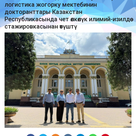
логистика жогорку мектебинин
докторанттары Казакстан
Республикасында чет өлкөлүк илимий-изилдөө
стажировкасынан өтүштү