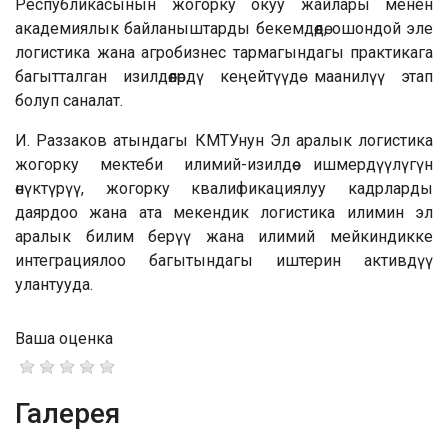
Республикасынын жогорку окуу жайлары менен
академиялык байланыштарды бекемдөөдө, ошондой эле
логистика жана агробизнес тармагындагы практикага
багытталган изилдөөлөрдү кеңейтүүдө маанилүү этап
болуп саналат.
И. Раззаков атындагы КМТУнун Эл аралык логистика
жогорку мектеби илимий-изилдөө ишмердүүлүгүн
өнүктүрүү, жогорку квалификациялуу кадрларды
даярдоо жана ата мекендик логистика илимин эл
аралык билим берүү жана илимий мейкиндикке
интеграциялоо багытындагы иштерин активдүү
улантууда.
Ваша оценка
Галерея