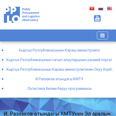
Кыргыз Республикасынын Каржы министрлиги
Кыргыз Республикасынын сатып алууларынын расмий порталы
Кыргыз Республикасынын Каржы министрлигинин Окуу борбор
И.Раззаков атындагы КМТУ
Логистика билим беруу программасы
И. Раззаков атындагы КМТУнун Эл аралык