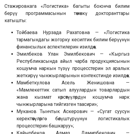
Стажировкага «Логистика» багыты боюнча билим
берүү программасынын төмөнкү докторанттары
катышты:
Тойбаева Нурзада Рахатовна — «Логистика
тармагындагы жогорку кесиптик билим берүүнүн
финансылык аспектилерин изилдөө»;
Эмилбеков Улан Эмилбекович — «Кыргыз
Республикасында айыл чарба продукциясынын
кошумча наркын түзүү процесстерин эл аралык
жеткирүү чынжырларынын контекстинде изилдөө»;
Мамбеткулова Асель Женишовна —
«Мамлекеттик сатып алуулардын товарлардын
жана кызмат көрсөтүүлөрдүн кошумча нарк
чынжырларына тийгизген таасири»;
Муканов Тынчтык Аскерович — «Сугат суусун
керектөөчүлөргө бөлүштүрүүнүн логистикалык
процесстерин башкаруу»;
Кайырбеков Алмаз Дамирбекович —