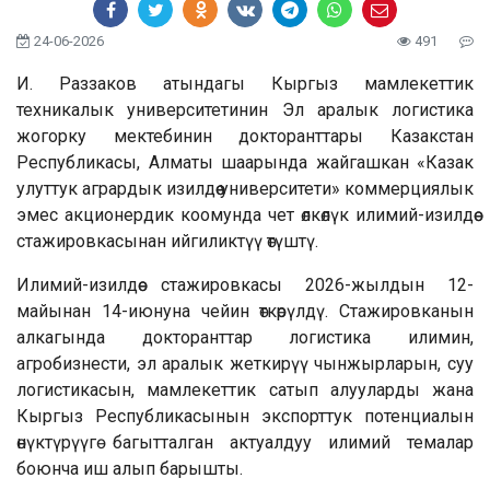
24-06-2026
491
И. Раззаков атындагы Кыргыз мамлекеттик
техникалык университетинин Эл аралык логистика
жогорку мектебинин докторанттары Казакстан
Республикасы, Алматы шаарында жайгашкан «Казак
улуттук агрардык изилдөө университети» коммерциялык
эмес акционердик коомунда чет өлкөлүк илимий-изилдөө
стажировкасынан ийгиликтүү өтүштү.
Илимий-изилдөө стажировкасы 2026-жылдын 12-
майынан 14-июнуна чейин өткөрүлдү. Стажировканын
алкагында докторанттар логистика илимин,
агробизнести, эл аралык жеткирүү чынжырларын, суу
логистикасын, мамлекеттик сатып алууларды жана
Кыргыз Республикасынын экспорттук потенциалын
өнүктүрүүгө багытталган актуалдуу илимий темалар
боюнча иш алып барышты.