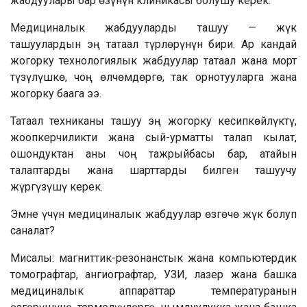
жабдуулары бар өзүнүн клиникасы болушу керек.
Медициналык жабдууларды ташуу — жүк
ташуулардын эң татаал түрлөрүнүн бири. Ар кандай
жогорку технологиялык жабдуулар татаал жана морт
түзүлүшкө, чоң өлчөмдөргө, так орнотууларга жана
жогорку баага ээ.
Татаал техниканы ташуу эң жогорку кесипкөйлүктү,
жоопкерчиликти жана сый-урматты талап кылат,
ошондуктан аны чоң тажрыйбасы бар, атайын
талаптарды жана шарттарды билген ташуучу
жүргүзүшү керек.
Эмне үчүн медициналык жабдуулар өзгөчө жүк болуп
саналат?
Мисалы: магниттик-резонанстык жана компьютердик
томографтар, ангиографтар, УЗИ, лазер жана башка
медициналык аппараттар температуранын