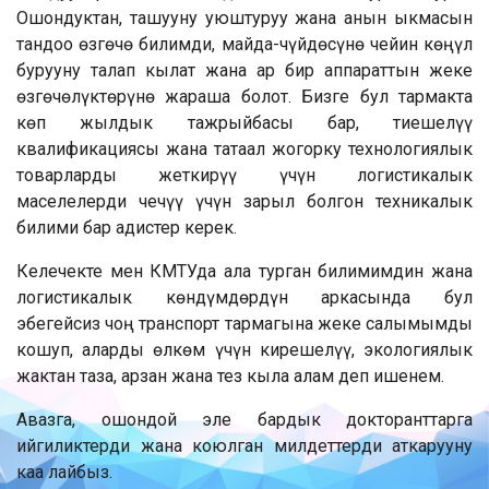
Ошондуктан, ташууну уюштуруу жана анын ыкмасын
тандоо өзгөчө билимди, майда-чүйдөсүнө чейин көңүл
бурууну талап кылат жана ар бир аппараттын жеке
өзгөчөлүктөрүнө жараша болот. Бизге бул тармакта
көп жылдык тажрыйбасы бар, тиешелүү
квалификациясы жана татаал жогорку технологиялык
товарларды жеткирүү үчүн логистикалык
маселелерди чечүү үчүн зарыл болгон техникалык
билими бар адистер керек.
Келечекте мен КМТУда ала турган билимимдин жана
логистикалык көндүмдөрдүн аркасында бул
эбегейсиз чоң транспорт тармагына жеке салымымды
кошуп, аларды өлкөм үчүн кирешелүү, экологиялык
жактан таза, арзан жана тез кыла алам деп ишенем.
Авазга, ошондой эле бардык докторанттарга
ийгиликтерди жана коюлган милдеттерди аткарууну
каа лайбыз.