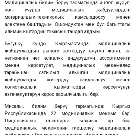
Медициналык билим берүү тармагында иштеп жүрүп,
көп учурда медициналык жабдуулардын
материалдык-техникалык камсыздоосу менен
алектене баштадым. Ошондуктан мен бул багыттагы
илимий иштердин темасын тандап алдым.
Бүгүнкү күндө Кыргызстанда медициналык
жабдуулардын рыногу жигердүү өнүгүп жатат, ал
негизинен чет өлкөлүк өндүрүштүн ассортименти
менен көрсөтүлөт, медициналык мекемелер
тарабынан сатылып алынган медициналык
жабдууларды жигердүү пайдалануу менен
логистикалык кызматтарды көрсөтүүнүн
өзгөчөлүктөрүн кароо зарылчылыгы бар.
Мисалы, билим берүү тармагында: Кыргыз
Республикасында 22 медициналык мекеме бар.
Лицензиялык талаптарга ылайык, ар бир
медициналык мекеменин тиешелүү медициналык