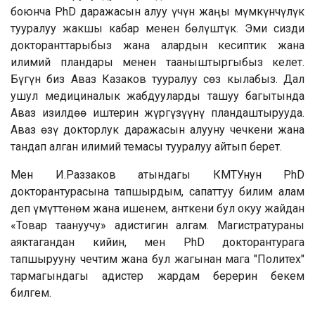
боюнча PhD даражасын алуу үчүн жаңы мүмкүнчүлүк
тууралуу жакшы кабар менен бөлүштүк. Эми сизди
докторанттарыбыз жана алардын кесиптик жана
илимий пландары менен тааныштыргыбыз келет.
Бүгүн биз Аваз Казаков тууралуу сөз кылабыз. Дал
ушул медициналык жабдууларды ташуу багытында
Аваз изилдөө иштерин жүргүзүүнү пландаштырууда.
Аваз өзү докторлук даражасын алууну чечкени жана
тандап алган илимий темасы тууралуу айтып берет.
Мен И.Раззаков атындагы КМТУнун PhD
докторантурасына тапшырдым, сапаттуу билим алам
деп үмүттөнөм жана ишенем, анткени бул окуу жайдан
«Товар таануучу» адистигин алгам. Магистратураны
аяктагандан кийин, мен PhD докторантурага
тапшырууну чечтим жана бул жагынан мага "Политех"
тармагындагы адистер жардам берерин бекем
билгем.