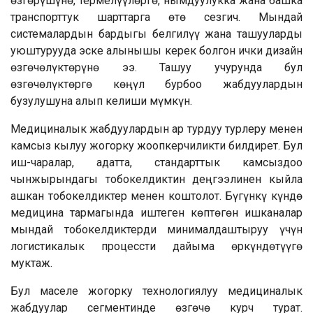
өзгөрүшүнө, термелүүлөргө, нымдуулукка жана башка
транспорттук шарттарга өтө сезгич. Мындай
системалардын бардыгы белгилүү жана ташууларды
уюштурууда эске алынышы керек болгон ички дизайн
өзгөчөлүктөрүнө ээ. Ташуу учурунда бул
өзгөчөлүктөргө көңүл бурбоо жабдуулардын
бузулушуна алып келиши мүмкүн.
Медициналык жабдуулардын ар турдуу турлеру менен
камсыз кылуу жогорку жоопкерчиликти билдирет. Бул
иш-чаралар, адатта, стандарттык камсыздоо
чынжырындагы тобокелдиктин деңгээлинен кыйла
ашкан тобокелдиктер менен коштолот. Бүгүнкү күндө
медицина тармагында иштеген көптөгөн ишканалар
мындай тобокелдиктерди минималдаштыруу үчүн
логистикалык процессти дайыма өркүндөтүүгө
муктаж.
Бул маселе жогорку технологиялуу медициналык
жабдуулар сегментинде өзгөчө курч турат.