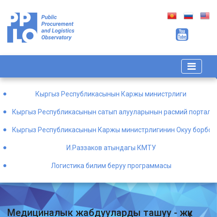
Кыргыз Республикасынын Каржы министрлиги
Кыргыз Республикасынын сатып алууларынын расмий порталы
Кыргыз Республикасынын Каржы министрлигинин Окуу борбор
И.Раззаков атындагы КМТУ
Логистика билим беруу программасы
Медициналык жабдууларды ташуу - жүк