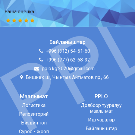
Ваша оценка
Байланыштар
+996 (312) 54-51-60
+996 (777) 62-68-32
pplo.kg.2020@gmail.com
Бишкек ш., Чынгыз Айтматов пр., 66
Маалымат
PPLO
Логистика
Долбоор тууралуу
маалымат
Репозиторий
Иш чаралар
Биздин топ
Байланыштар
Суроо - жооп