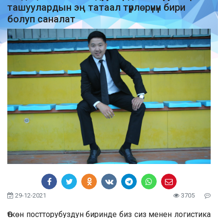
ташуулардын эң татаал түрлөрүнүн бири
болуп саналат
29-12-2021
3705
Өткөн постторубуздун биринде биз сиз менен логистика