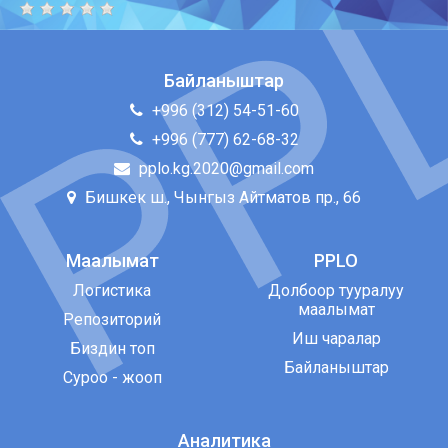
Байланыштар
+996 (312) 54-51-60
+996 (777) 62-68-32
pplo.kg.2020@gmail.com
Бишкек ш., Чынгыз Айтматов пр., 66
Маалымат
PPLO
Логистика
Долбоор тууралуу
маалымат
Репозиторий
Иш чаралар
Биздин топ
Байланыштар
Суроо - жооп
Аналитика