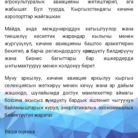
агрокультуралык авиацияны жетиштирип, ага
жабышат. Бул туурда, Кыргызстандагы кичине
аэропорттар жайгашкан.
Майда, анда международдук катыштуулор жана
тиешелүү кесиптик жарандар кылычы менен
жүргүзүлүп, кичине авиацияны баштоо аракеттерин
бекитип, өз барча региондордогу көрөмдүктү билдирүүчү
жана бизнес багыттары бар ишкердерди
ынтымактууруу менен колдонуу берет.
Муну аркылуу, кичине авиация аркылуу кыргыз
селекциясын жеткирүү менен кечүү жана ар дайым
жашоодо, шулайымда достук мамлекеттер аймагы
боюнча акысыз өтүмдүктү бардык иштенип чыгуунун
байланыштарын куруп, энергетикалык экономикалык
бийиктүүгүн жаратат.
Ваша оценка