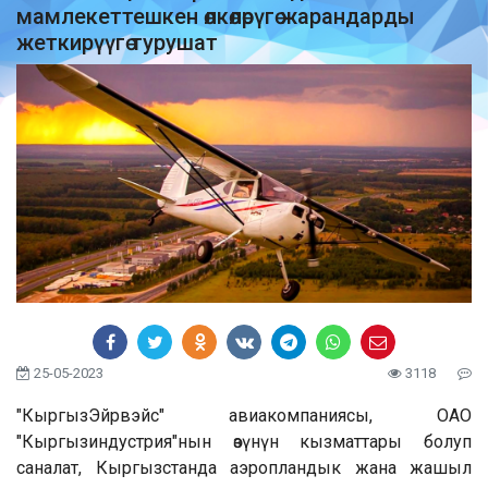
мамлекеттешкен өлкөлөрүгө жарандарды
жеткирүүгө турушат
25-05-2023
3118
"КыргызЭйрвэйс" авиакомпаниясы, ОАО
"Кыргызиндустрия"нын өзүнүн кызматтары болуп
саналат, Кыргызстанда аэропландык жана жашыл