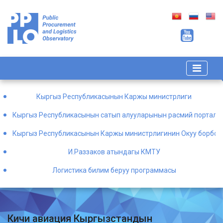
Кыргыз Республикасынын Каржы министрлиги
Кыргыз Республикасынын сатып алууларынын расмий порталы
Кыргыз Республикасынын Каржы министрлигинин Окуу борбор
И.Раззаков атындагы КМТУ
Логистика билим беруу программасы
Кичи авиация Кыргызстандын