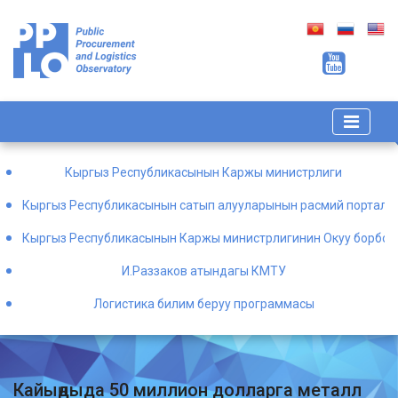
Кыргыз Республикасынын Каржы министрлиги
Кыргыз Республикасынын сатып алууларынын расмий порталы
Кыргыз Республикасынын Каржы министрлигинин Окуу борбор
И.Раззаков атындагы КМТУ
Логистика билим беруу программасы
Кайыңдыда 50 миллион долларга металл