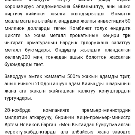
коронавирус эпидемиясына байланыштуу, аны ишке
киргизүү кийинки жылга жылдырылды. Өкмөттүн
маалыматына ылайык, өндүрүшкө жалпы инвестиция 50
миллион долларды түзгөн. Комбинат толук өндүрүштүк
циклге ээ жана металл прокатынын кеңири түрүн
чыгарат: арматуранын бардык түрлөрү жана сапаттуу
металл буюмдары. Өндүрүштүн жылдык пландалган
көлөмү 200 миң тоннадан ашык болоттон жасалган
буюмдарды түзөт.
Заводдун эмгек жамааты 500гө жакын адамды түзөт,
анын ичинен 200дөн ашуун адам Кайыңды шаарынын
жана ага жакын жайгашкан калктуу конуштардын
тургундары.
28-ноябрда компанияга премьер-министрдин
милдетин аткаруучу, биринчи вице-премьер-министр
Артем Новиков барган. «Мен Кытайдан буйрутма алган
керектүү жабдыктарды ала албайсыз жана заводго