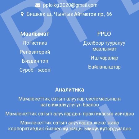
pplo.kg.2020@gmail.com
Бишкек ш., Чынгыз Айтматов пр., 66
Маалымат
PPLO
Логистика
Долбоор тууралуу
маалымат
Репозиторий
Иш чаралар
Биздин топ
Байланыштар
Суроо - жооп
Аналитика
Мамлекеттик сатып алуулар системасынын
натыйжалуулугун баалоо
Мамлекеттик сатып алуулардын практикасын изилдөө
Мамлекеттик сатып алууларда жеке жана
корпоративдик бизнес үчүн жаңы мүмкүнчүлүктөрдү издөө