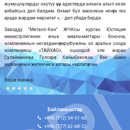
жумушчуларды окутуу үчүн адистерди өлкөгө алып келе
албайсыз деп билдим. Өкмөт бул маселени чечүүгө тез
арада жардам көрсөтөт », - деп убада берди.
Заводду “Металл-Кен” ЖЧКсы курган. Юстиция
министрлигинин ачык маалыматтары боюнча,
компаниянын негиздөөчүлөрү Фужянь эл аралык соода
компаниясы «ТАЙХАО», ошондой эле жаран
Сулайманова Гулсара Каныбековна. Ван Шиен
ишкананын жетекчиси катары көрсөтүлгөн.
Ваша оценка
Байланыштар
+996 (312) 54-51-60
+996 (777) 62-68-32