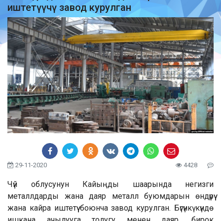
иштетүүчү завод курулган
29-11-2020
4428
Чүй облусунун Кайыңды шаарында негизги
металлдарды жана даяр металл буюмдарын өндүрүү
жана кайра иштетүү боюнча завод курулган. Бүгүнкү күндө
ишкана ачылууга толугу менен даяр, бирок